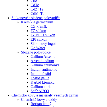
CdS
CdTe
CdZnTe
CdMnTe
Silikonové a složené polovodiče
Křemík a germanium
CZ křemík
FZ silikon
FZ NTD silikon
EPI silikon
Silikonový ingot
Ge Wafer
Složené polovodiče
Gallium Arsenid
Arsenid indium
Gallium antimonid
Indium antimonid
Indium fosfid
Fosfid gallia
Karbid křemíku
Gallium nitrid
Safír Al2O3
Chemické kovy a materiály vzácných zemin
Chemické kovy a oxidy
Boritan lithný