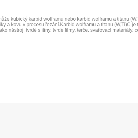
může kubický karbid wolframu nebo karbid wolframu a titanu (W,
ky a kovu v procesu řezání.Karbid wolframu a titanu (W,Ti)C je 
 nástroj, tvrdé slitiny, tvrdé filmy, terče, svařovací materiály, 