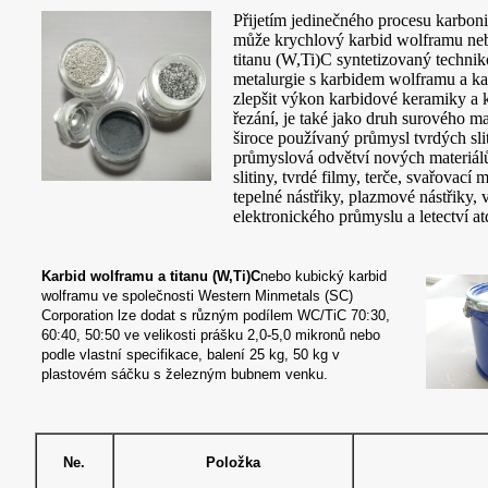
Přijetím jedinečného procesu karboni
může krychlový karbid wolframu ne
titanu (W,Ti)C syntetizovaný techni
metalurgie s karbidem wolframu a ka
zlepšit výkon karbidové keramiky a 
řezání, je také jako druh surového ma
široce používaný průmysl tvrdých slit
průmyslová odvětví nových materiálů 
slitiny, tvrdé filmy, terče, svařovací 
tepelné nástřiky, plazmové nástřiky, 
elektronického průmyslu a letectví at
Karbid wolframu a titanu (W,Ti)C
nebo kubický karbid
wolframu ve společnosti Western Minmetals (SC)
Corporation lze dodat s různým podílem WC/TiC 70:30,
60:40, 50:50 ve velikosti prášku 2,0-5,0 mikronů nebo
podle vlastní specifikace, balení 25 kg, 50 kg v
plastovém sáčku s železným bubnem venku.
Ne.
Položka