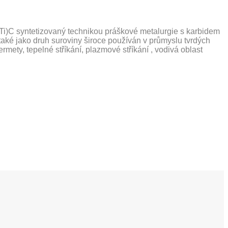
Ti)C syntetizovaný technikou práškové metalurgie s karbidem
také jako druh suroviny široce používán v průmyslu tvrdých
cermety, tepelné stříkání, plazmové stříkání , vodivá oblast