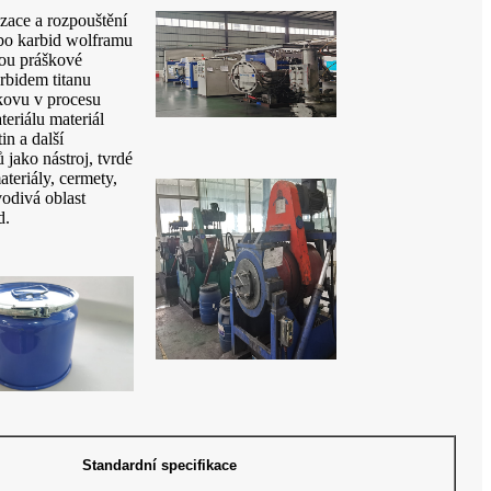
zace a rozpouštění
bo karbid wolframu
kou práškové
rbidem titanu
kovu v procesu
teriálu materiál
in a další
jako nástroj, tvrdé
materiály, cermety,
vodivá oblast
d.
Standardní specifikace