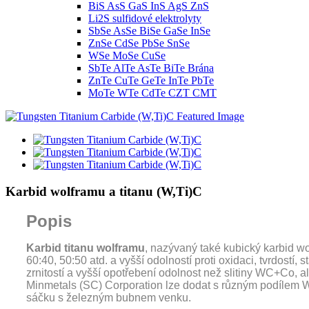
BiS AsS GaS InS AgS ZnS
Li2S sulfidové elektrolyty
SbSe AsSe BiSe GaSe InSe
ZnSe CdSe PbSe SnSe
WSe MoSe CuSe
SbTe AlTe AsTe BiTe Brána
ZnTe CuTe GeTe InTe PbTe
MoTe WTe CdTe CZT CMT
Karbid wolframu a titanu (W,Ti)C
Popis
Karbid titanu wolframu
, nazývaný také kubický karbid w
60:40, 50:50 atd. a vyšší odolností proti oxidaci, tvrdostí
zrnitostí a vyšší opotřebení odolnost než slitiny WC+Co, 
Minmetals (SC) Corporation lze dodat s různým podílem WC/
sáčku s železným bubnem venku.