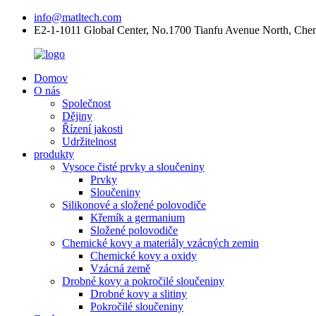
info@matltech.com
E2-1-1011 Global Center, No.1700 Tianfu Avenue North, Che
Domov
O nás
Společnost
Dějiny
Řízení jakosti
Udržitelnost
produkty
Vysoce čisté prvky a sloučeniny
Prvky
Sloučeniny
Silikonové a složené polovodiče
Křemík a germanium
Složené polovodiče
Chemické kovy a materiály vzácných zemin
Chemické kovy a oxidy
Vzácná země
Drobné kovy a pokročilé sloučeniny
Drobné kovy a slitiny
Pokročilé sloučeniny