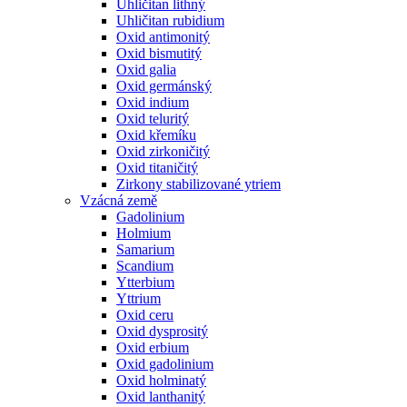
Uhličitan lithný
Uhličitan rubidium
Oxid antimonitý
Oxid bismutitý
Oxid galia
Oxid germánský
Oxid indium
Oxid teluritý
Oxid křemíku
Oxid zirkoničitý
Oxid titaničitý
Zirkony stabilizované ytriem
Vzácná země
Gadolinium
Holmium
Samarium
Scandium
Ytterbium
Yttrium
Oxid ceru
Oxid dysprositý
Oxid erbium
Oxid gadolinium
Oxid holminatý
Oxid lanthanitý