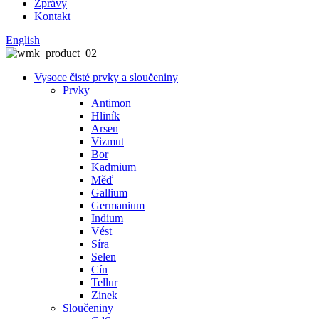
Zprávy
Kontakt
English
Vysoce čisté prvky a sloučeniny
Prvky
Antimon
Hliník
Arsen
Vizmut
Bor
Kadmium
Měď
Gallium
Germanium
Indium
Vést
Síra
Selen
Cín
Tellur
Zinek
Sloučeniny