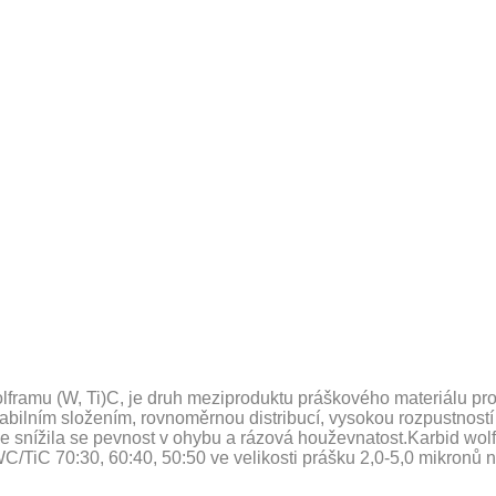
olframu
(W, Ti)C, je druh meziproduktu práškového materiálu p
, stabilním složením, rovnoměrnou distribucí, vysokou rozpustnos
ale snížila se pevnost v ohybu a rázová houževnatost.Karbid wo
TiC 70:30, 60:40, 50:50 ve velikosti prášku 2,0-5,0 mikronů ne