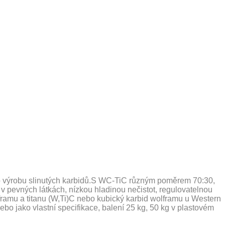
ro výrobu slinutých karbidů.S WC-TiC různým poměrem 70:30,
tí v pevných látkách, nízkou hladinou nečistot, regulovatelnou
lframu a titanu (W,Ti)C nebo kubický karbid wolframu u Western
bo jako vlastní specifikace, balení 25 kg, 50 kg v plastovém