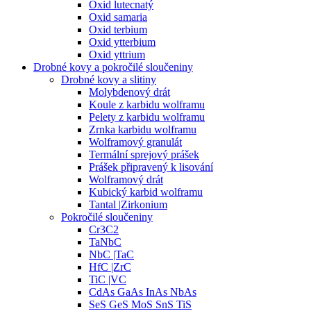
Oxid lutecnatý
Oxid samaria
Oxid terbium
Oxid ytterbium
Oxid yttrium
Drobné kovy a pokročilé sloučeniny
Drobné kovy a slitiny
Molybdenový drát
Koule z karbidu wolframu
Pelety z karbidu wolframu
Zrnka karbidu wolframu
Wolframový granulát
Termální sprejový prášek
Prášek připravený k lisování
Wolframový drát
Kubický karbid wolframu
Tantal |Zirkonium
Pokročilé sloučeniny
Cr3C2
TaNbC
NbC |TaC
HfC |ZrC
TiC |VC
CdAs GaAs InAs NbAs
SeS GeS MoS SnS TiS