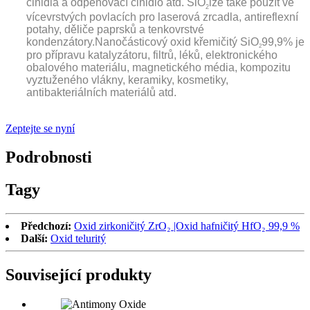
činidla a odpěňovací činidlo atd. SiO
lze také použít ve
2
vícevrstvých povlacích pro laserová zrcadla, antireflexní
potahy, děliče paprsků a tenkovrstvé
kondenzátory.
Nanočásticový oxid křemičitý SiO
99,9% je
2
pro přípravu katalyzátoru, filtrů, léků, elektronického
obalového materiálu, magnetického média, kompozitu
vyztuženého vlákny, keramiky, kosmetiky,
antibakteriálních materiálů atd.
Zeptejte se nyní
Podrobnosti
Tagy
Předchozí:
Oxid zirkoničitý ZrO₂ |Oxid hafničitý HfO₂ 99,9 %
Další:
Oxid teluritý
Související produkty