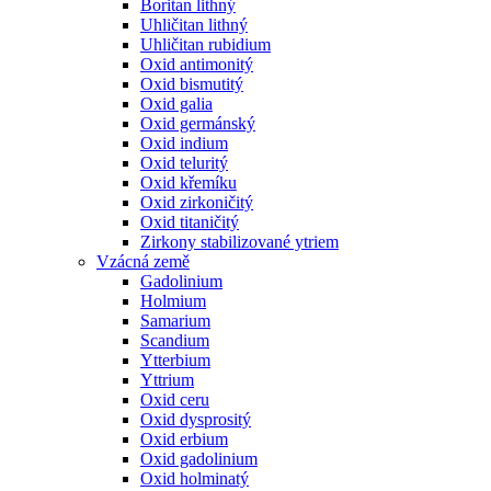
Boritan lithný
Uhličitan lithný
Uhličitan rubidium
Oxid antimonitý
Oxid bismutitý
Oxid galia
Oxid germánský
Oxid indium
Oxid teluritý
Oxid křemíku
Oxid zirkoničitý
Oxid titaničitý
Zirkony stabilizované ytriem
Vzácná země
Gadolinium
Holmium
Samarium
Scandium
Ytterbium
Yttrium
Oxid ceru
Oxid dysprositý
Oxid erbium
Oxid gadolinium
Oxid holminatý