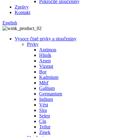
Pokročilé sloučeniny
Zprávy
Kontakt
English
Vysoce čisté prvky a sloučeniny
Prvky
Antimon
Hliník
Arsen
Vizmut
Bor
Kadmium
Měď
Gallium
Germanium
Indium
Vést
Síra
Selen
Cín
Tellur
Zinek