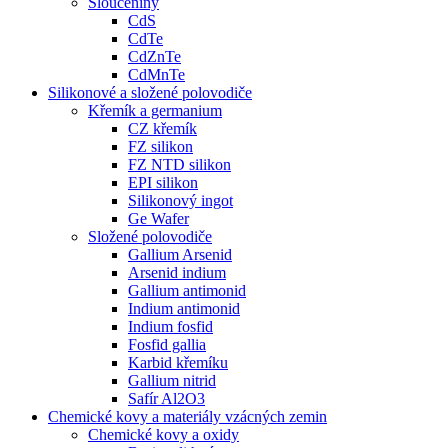
Sloučeniny
CdS
CdTe
CdZnTe
CdMnTe
Silikonové a složené polovodiče
Křemík a germanium
CZ křemík
FZ silikon
FZ NTD silikon
EPI silikon
Silikonový ingot
Ge Wafer
Složené polovodiče
Gallium Arsenid
Arsenid indium
Gallium antimonid
Indium antimonid
Indium fosfid
Fosfid gallia
Karbid křemíku
Gallium nitrid
Safír Al2O3
Chemické kovy a materiály vzácných zemin
Chemické kovy a oxidy