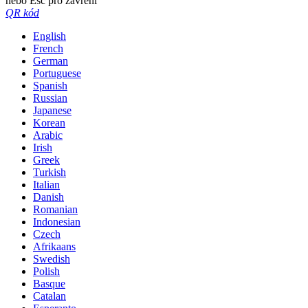
nebo Esc pro zavření
QR kód
English
French
German
Portuguese
Spanish
Russian
Japanese
Korean
Arabic
Irish
Greek
Turkish
Italian
Danish
Romanian
Indonesian
Czech
Afrikaans
Swedish
Polish
Basque
Catalan