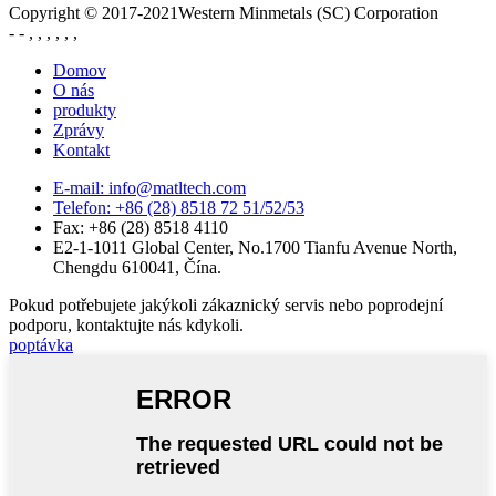
Copyright © 2017-2021Western Minmetals (SC) Corporation
- - , , , , , ,
Domov
O nás
produkty
Zprávy
Kontakt
E-mail: info@matltech.com
Telefon: +86 (28) 8518 72 51/52/53
Fax: +86 (28) 8518 4110
E2-1-1011 Global Center, No.1700 Tianfu Avenue North,
Chengdu 610041, Čína.
Pokud potřebujete jakýkoli zákaznický servis nebo poprodejní
podporu, kontaktujte nás kdykoli.
poptávka