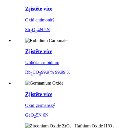
Zjistěte více
Oxid antimonitý
Sb
O
4N 5N
2
3
Zjistěte více
Uhličitan rubidium
Rb
CO
99,9 % 99,99 %
2
3
Zjistěte více
Oxid germánský
GeO
5N 6N
2