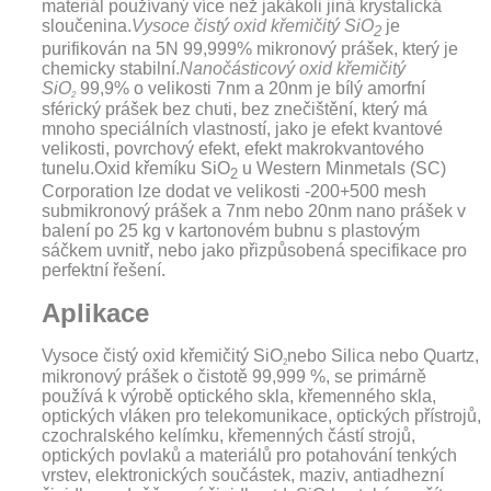
materiál používaný více než jakákoli jiná krystalická
sloučenina.
Vysoce čistý oxid křemičitý SiO
je
2
purifikován na 5N 99,999% mikronový prášek, který je
chemicky stabilní
.
Nanočásticový oxid křemičitý
SiO
99,9% o velikosti 7nm a 20nm je bílý amorfní
2
sférický prášek bez chuti, bez znečištění, který má
mnoho speciálních vlastností, jako je efekt kvantové
velikosti, povrchový efekt, efekt makrokvantového
tunelu.Oxid křemíku SiO
u Western Minmetals (SC)
2
Corporation lze dodat ve velikosti -200+500 mesh
submikronový prášek a 7nm nebo 20nm nano prášek v
balení po 25 kg v kartonovém bubnu s plastovým
sáčkem uvnitř, nebo jako přizpůsobená specifikace pro
perfektní řešení.
Aplikace
Vysoce čistý oxid křemičitý SiO
nebo Silica nebo Quartz,
2
mikronový prášek o čistotě 99,999 %, se primárně
používá k výrobě optického skla, křemenného skla,
optických vláken pro telekomunikace, optických přístrojů,
czochralského kelímku, křemenných částí strojů,
optických povlaků a materiálů pro potahování tenkých
vrstev, elektronických součástek, maziv, antiadhezní