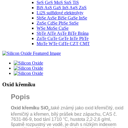
SeS GeS MoS SnS TiS
BiS AsS GaS InS AgS ZnS
Li2S sulfidové elektrolyty
SbSe AsSe BiSe GaSe InSe
ZnSe CdSe PbSe SnSe
WSe MoSe CuSe
SbTe AlTe AsTe BiTe Brána
ZnTe CuTe GeTe InTe PbTe
MoTe WTe CdTe CZT CMT
Oxid křemíku
Popis
Oxid křemíku SiO
,
také známý jako oxid křemičitý, oxid
2
křemičitý a křemen, bílý prášek bez zápachu, CAS č.
7631-86-9, bod tání 1710 °C, hustota 2,2-2,6 g/ml,
špatně rozpustný ve vodě, je druh s nízkým indexem