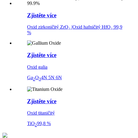
Zjistěte více
Oxid zirkoničitý ZrO₂ |Oxid hafničitý HfO₂ 99,9
%
Zjistěte více
Oxid galia
Ga
O
4N 5N 6N
2
3
Zjistěte více
Oxid titaničitý
TiO
99,8 %
2