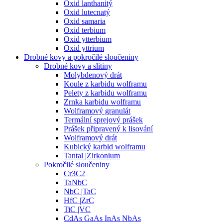
Oxid lanthanitý
Oxid lutecnatý
Oxid samaria
Oxid terbium
Oxid ytterbium
Oxid yttrium
Drobné kovy a pokročilé sloučeniny
Drobné kovy a slitiny
Molybdenový drát
Koule z karbidu wolframu
Pelety z karbidu wolframu
Zrnka karbidu wolframu
Wolframový granulát
Termální sprejový prášek
Prášek připravený k lisování
Wolframový drát
Kubický karbid wolframu
Tantal |Zirkonium
Pokročilé sloučeniny
Cr3C2
TaNbC
NbC |TaC
HfC |ZrC
TiC |VC
CdAs GaAs InAs NbAs