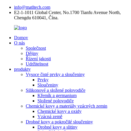
info@matltech.com
E2-1-1011 Global Center, No.1700 Tianfu Avenue North,
Chengdu 610041, Čína.
Domov
O nás
Společnost
Dějiny
Řízení jakosti
Udržitelnost
produkty
Vysoce čisté prvky a sloučeniny
Prvky
Sloučeniny
Silikonové a složené polovodiče
Křemík a germanium
Složené polovodiče
Chemické kovy a materiály vzácných zemin
Chemické kovy a oxidy
Vzácná země
Drobné kovy a pokročilé sloučeniny
Drobné kovy a slitiny