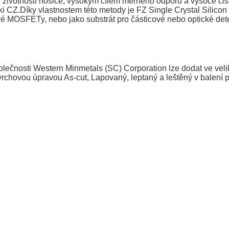
ivotností nosiče, vysokým cílem měrného odporu a vysoce čist
ki CZ.
Díky vlastnostem této metody je FZ Single Crystal Silicon i
vé MOSFETy, nebo jako substrát pro částicové nebo optické detek
polečnosti Western Minmetals (SC) Corporation lze dodat ve veli
chovou úpravou As-cut, Lapovaný, leptaný a leštěný v balení p