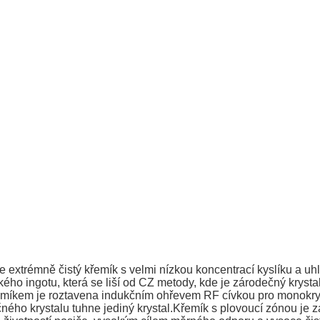
e extrémně čistý křemík s velmi nízkou koncentrací kyslíku a uhlí
ho ingotu, která se liší od CZ metody, kde je zárodečný krystal
emíkem je roztavena indukčním ohřevem RF cívkou pro monokrys
ho krystalu tuhne jediný krystal.Křemík s plovoucí zónou je za