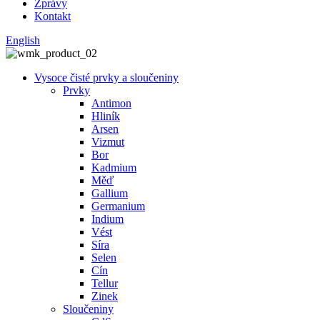
Zprávy
Kontakt
English
Vysoce čisté prvky a sloučeniny
Prvky
Antimon
Hliník
Arsen
Vizmut
Bor
Kadmium
Měď
Gallium
Germanium
Indium
Vést
Síra
Selen
Cín
Tellur
Zinek
Sloučeniny