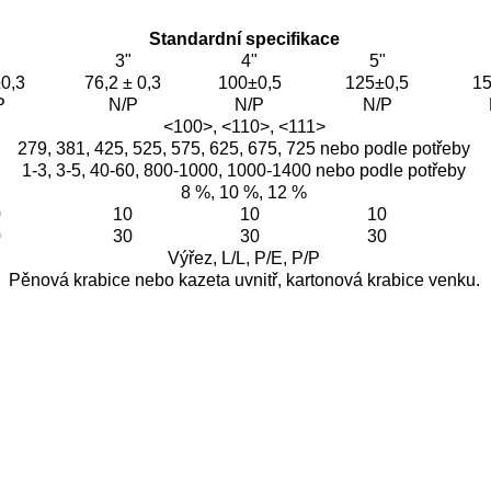
Standardní specifikace
3"
4"
5"
0,3
76,2 ± 0,3
100±0,5
125±0,5
15
P
N/P
N/P
N/P
<100>, <110>, <111>
279, 381, 425, 525, 575, 625, 675, 725 nebo podle potřeby
1-3, 3-5, 40-60, 800-1000, 1000-1400 nebo podle potřeby
8 %, 10 %, 12 %
0
10
10
10
0
30
30
30
Výřez, L/L, P/E, P/P
Pěnová krabice nebo kazeta uvnitř, kartonová krabice venku.