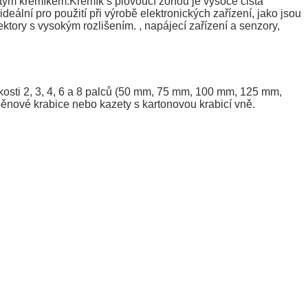
ým křemíkem.Křemík s plovoucí zónou je vysoce čistá
deální pro použití při výrobě elektronických zařízení, jako jsou
tory s vysokým rozlišením. , napájecí zařízení a senzory,
kosti 2, 3, 4, 6 a 8 palců (50 mm, 75 mm, 100 mm, 125 mm,
ěnové krabice nebo kazety s kartonovou krabicí vně.