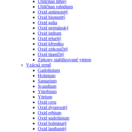
Uhličitan lithný
Uhličitan rubidium
Oxid antimonitý
Oxid bismutitý
Oxid galia
Oxid germánský
Oxid indium
Oxid teluritý
Oxid křemíku
Oxid zirkoničitý
Oxid titaničitý
Zirkony stabilizované ytriem
Vzácná země
Gadolinium
Holmium
Samarium
Scandium
Ytterbium
Yttrium
Oxid ceru
Oxid dysprositý
Oxid erbium
Oxid gadolinium
Oxid holminatý
Oxid lanthanitý