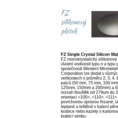
FZ
silikonový
plátek
FZ Single Crystal Silicon Wa
FZ monokrystalický silikonový 
vlastní vodivostí typu n a typu 
společnosti Western Minmetal
Corporation lze dodat v různý
velikostech o průměru 2, 3, 4, 
palců (50 mm, 75 mm, 100 mm
125mm, 150mm a 200mm) a ši
rozsah tlouštěk od 279um do 
orientaci <100>, <110>, <111>
povrchovou úpravou řezané, l
leptané a leštěné v balení pě
krabice nebo kazety s kartono
krabicí venku.