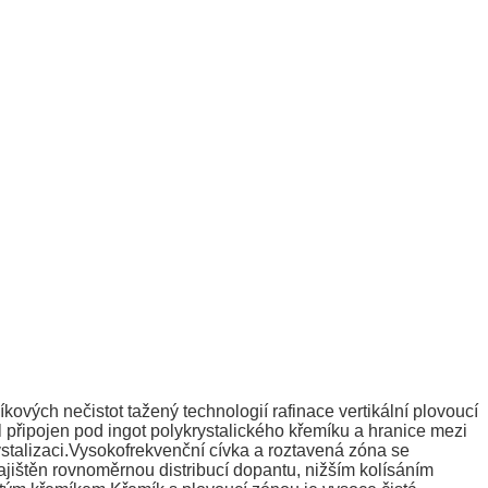
kových nečistot tažený technologií rafinace vertikální plovoucí
 připojen pod ingot polykrystalického křemíku a hranice mezi
talizaci.Vysokofrekvenční cívka a roztavená zóna se
jištěn rovnoměrnou distribucí dopantu, nižším kolísáním