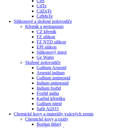
CdS
CdTe
CdZnTe
CdMnTe
Silikonové a složené polovodiče
Křemík a germanium
CZ křemík
FZ silikon
FZ NTD silikon
EPI silikon
Silikonový ingot
Ge Wafer
Složené polovodiče
Gallium Arsenid
Arsenid indium
Gallium antimonid
Indium antimonid
Indium fosfid
Fosfid gallia
Karbid křemíku
Gallium nitrid
Safír Al2O3
Chemické kovy a materiály vzácných zemin
Chemické kovy a oxidy
Boritan lithný