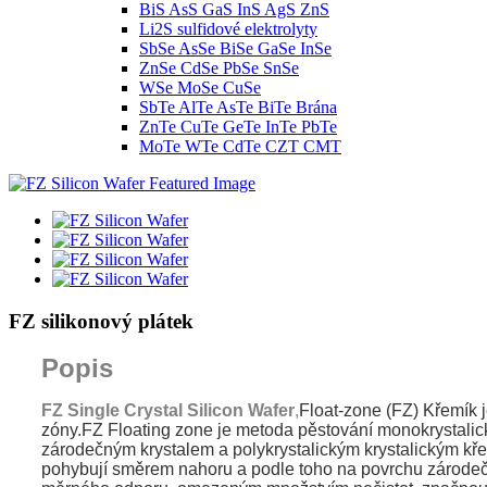
BiS AsS GaS InS AgS ZnS
Li2S sulfidové elektrolyty
SbSe AsSe BiSe GaSe InSe
ZnSe CdSe PbSe SnSe
WSe MoSe CuSe
SbTe AlTe AsTe BiTe Brána
ZnTe CuTe GeTe InTe PbTe
MoTe WTe CdTe CZT CMT
FZ silikonový plátek
Popis
FZ Single Crystal Silicon Wafer
,
Float-zone (FZ) Křemík j
zóny.FZ Floating zone je metoda pěstování monokrystalické
zárodečným krystalem a polykrystalickým krystalickým kř
pohybují směrem nahoru a podle toho na povrchu zárodečné