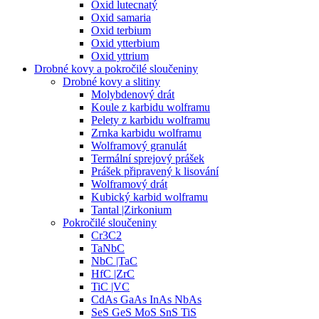
Oxid lutecnatý
Oxid samaria
Oxid terbium
Oxid ytterbium
Oxid yttrium
Drobné kovy a pokročilé sloučeniny
Drobné kovy a slitiny
Molybdenový drát
Koule z karbidu wolframu
Pelety z karbidu wolframu
Zrnka karbidu wolframu
Wolframový granulát
Termální sprejový prášek
Prášek připravený k lisování
Wolframový drát
Kubický karbid wolframu
Tantal |Zirkonium
Pokročilé sloučeniny
Cr3C2
TaNbC
NbC |TaC
HfC |ZrC
TiC |VC
CdAs GaAs InAs NbAs
SeS GeS MoS SnS TiS