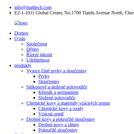
info@matltech.com
E2-1-1011 Global Center, No.1700 Tianfu Avenue North, Che
Domov
O nás
Společnost
Dějiny
Řízení jakosti
Udržitelnost
produkty
Vysoce čisté prvky a sloučeniny
Prvky
Sloučeniny
Silikonové a složené polovodiče
Křemík a germanium
Složené polovodiče
Chemické kovy a materiály vzácných zemin
Chemické kovy a oxidy
Vzácná země
Drobné kovy a pokročilé sloučeniny
Drobné kovy a slitiny
Pokročilé sloučeniny