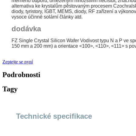
měrného odporu, omezeným množstvím nečistot, značnou ž
alternativa ke krystalům pěstovaným procesem Czochrals
diody, tyristory, IGBT, MEMS, diody, RF zařízení a výkono
vysoce účinné solární články atd.
dodávka
FZ Single Crystal Silicon Wafer Vodivost typu N a P ve s
150 mm a 200 mm) a orientace <100>, <110>, <111> s povr
Zeptejte se nyní
Podrobnosti
Tagy
Technické specifikace