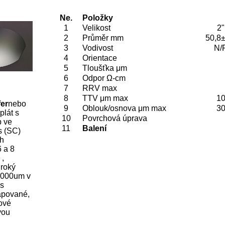
Ne.
Položky
1
Velikost
2"
2
Průměr mm
50,8±
3
Vodivost
N/
4
Orientace
5
Tloušťka μm
6
Odpor Ω-cm
7
RRV max
8
TTV μm max
1
fer
nebo
9
Oblouk/osnova μm max
3
plát s
10
Povrchová úprava
p ve
11
Balení
s (SC)
ch
6 a 8
 ,
roký
2000um v
 s
apované,
nové
vou