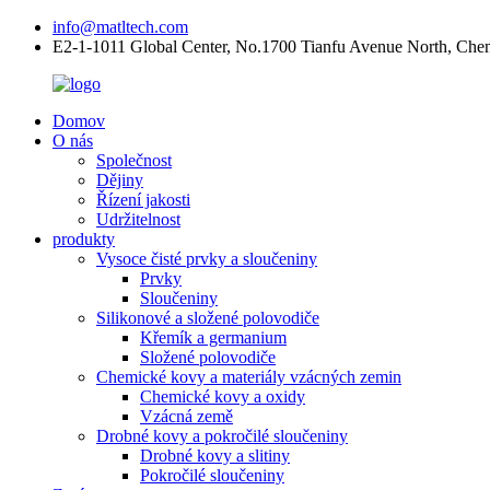
info@matltech.com
E2-1-1011 Global Center, No.1700 Tianfu Avenue North, Che
Domov
O nás
Společnost
Dějiny
Řízení jakosti
Udržitelnost
produkty
Vysoce čisté prvky a sloučeniny
Prvky
Sloučeniny
Silikonové a složené polovodiče
Křemík a germanium
Složené polovodiče
Chemické kovy a materiály vzácných zemin
Chemické kovy a oxidy
Vzácná země
Drobné kovy a pokročilé sloučeniny
Drobné kovy a slitiny
Pokročilé sloučeniny