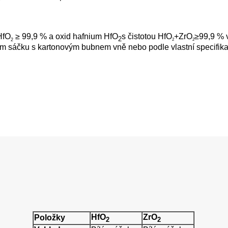
HfO
≥ 99,9 % a oxid hafnium
HfO
s čistotou HfO
+ZrO
≥99,9 % 
2
2
2
2
ém sáčku s kartonovým bubnem vně nebo podle vlastní specifika
HfO
ZrO
Položky
2
2