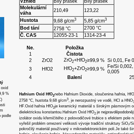
Vzhled
Bílý prášek
Bílý prášek
Molekulární
210,49
123,22
váha
3
3
Hustota
9,68 g/cm
5,85 g/cm
Bod tání
2700 °C
2758 °C
Č. CAS
12055-23-1
1314-23-4
Ne.
Položka
1
Čistota
ZrO
+HfO
≥
2
ZrO2
99,9 %
Si 0,01, Fe 
2
2
Fe/Si 0,002,
HfO
+ZrO
≥
3
HfO2
99,9 %
2
2
0,005
4
Balení
25
tý
 oxid
9,9 %
Hafnium Oxid HfO
nebo Hafnium Dioxide, sloučenina hafnia, Hf
2
3
C)
2758 °C, hustota 9,68 g/cm
, je nerozpustný ve vodě, HCl a HNO
sti
HF.Oxid hafnia
HfO
je keramický materiál s širokým pásmovým 
2
ém
dielektrickou konstantou.Hafnium Oxid HfO
je nejpravděpodobněj
2
 podle
izolátor oxidu křemičitého z polovodičové trubice s efektem pole 
vyřešil problém omezení velikosti vývoje tradiční struktury SiO₂/
pokročilý materiál používaný v mikroelektronickém poli.Je také ši