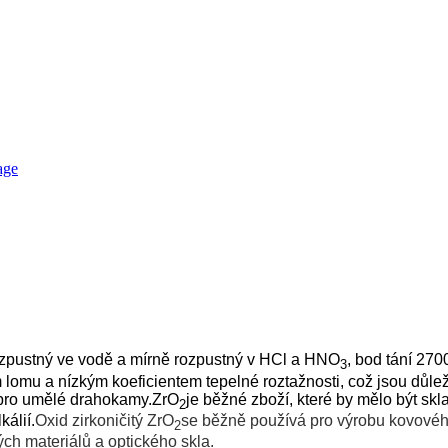
rozpustný ve vodě a mírně rozpustný v HCl a HNO
, bod tání 270
3
u a nízkým koeficientem tepelné roztažnosti, což jsou důleži
y pro umělé drahokamy.ZrO
je běžné zboží, které by mělo být s
2
álií.
Oxid zirkoničitý ZrO
se běžně používá pro výrobu kovového
2
ch materiálů a optického skla.