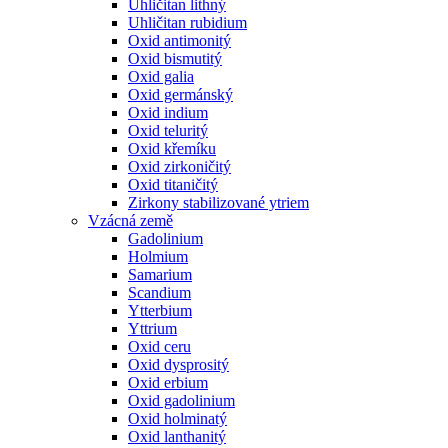
Uhličitan lithný
Uhličitan rubidium
Oxid antimonitý
Oxid bismutitý
Oxid galia
Oxid germánský
Oxid indium
Oxid teluritý
Oxid křemíku
Oxid zirkoničitý
Oxid titaničitý
Zirkony stabilizované ytriem
Vzácná země
Gadolinium
Holmium
Samarium
Scandium
Ytterbium
Yttrium
Oxid ceru
Oxid dysprositý
Oxid erbium
Oxid gadolinium
Oxid holminatý
Oxid lanthanitý