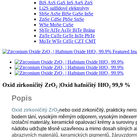
BiS AsS GaS InS AgS ZnS
Li2S sulfidové elektrolyty
SbSe AsSe BiSe GaSe InSe
ZnSe CdSe PbSe SnSe
WSe MoSe CuSe
SbTe AlTe AsTe BiTe Brána
ZnTe CuTe GeTe InTe PbTe
MoTe WTe CdTe CZT CMT
Oxid zirkoničitý ZrO₂ |Oxid hafničitý HfO₂ 99,9 %
Popis
Oxid zirkoničitý ZrO
nebo oxid zirkoničitý, prakticky ne
2
bodem tání, vysokým měrným odporem, vysokým indexem lom
izolační materiály, keramické opalovací krémy a surovin
nádobu udržujte těsně uzavřenou a mimo dosah silných alk
abrazivních materiálů, keramických pigmentů, žáruvzdorný