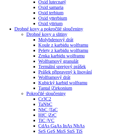
Oxid lutecnatý
Oxid samaria
Oxid terbium
Oxid ytterbium
Oxid yttrium
Drobné kovy a pokročilé sloučeniny
Drobné kovy a slitiny
Molybdenový drát
Koule z karbidu wolframu
Pelety z karbidu wolframu
Zrnka karbidu wolframu
Wolframový granulát
Termální sprejový prášek
Prášek připravený k lisování
Wolframový drát
Kubický karbid wolframu
Tantal |Zirkonium
Pokročilé sloučeniny
Cr3C2
TaNbC
NbC |TaC
HfC |ZrC
TiC |VC
CdAs GaAs InAs NbAs
SeS GeS MoS SnS TiS