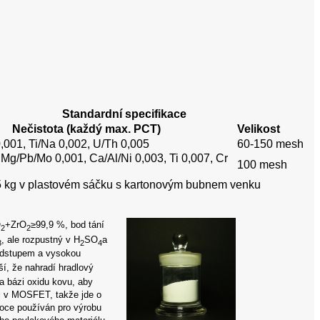
Standardní specifikace
Nečistota (každý max. PCT)
Velikost
0,001, Ti/Na 0,002, U/Th 0,005
60-150 mesh
 Mg/Pb/Mo 0,001, Ca/Al/Ni 0,003, Ti 0,007, Cr
100 mesh
 kg v plastovém sáčku s kartonovým bubnem venku
O
+ZrO
≥99,9 %, bod tání
2
2
, ale rozpustný v H
SO
a
3
2
4
odstupem a vysokou
ší, že nahradí hradlový
na bázi oxidu kovu, aby
Si v MOSFET, takže jde o
roce používán pro výrobu