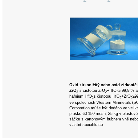
Oxid zirkoničitý nebo oxid zirkoniči
ZrO
s čistotou ZrO
+HfO
≥ 99,9 % a
2
2
2
hafnium
HfO
s čistotou HfO
+ZrO
≥9
2
2
2
ve společnosti Western Minmetals (S
Corporation může být dodáno ve veliko
prášku 60-150 mesh, 25 kg v plastov
sáčku s kartonovým bubnem vně nebo
vlastní specifikace.