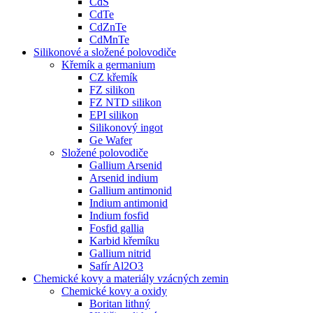
CdS
CdTe
CdZnTe
CdMnTe
Silikonové a složené polovodiče
Křemík a germanium
CZ křemík
FZ silikon
FZ NTD silikon
EPI silikon
Silikonový ingot
Ge Wafer
Složené polovodiče
Gallium Arsenid
Arsenid indium
Gallium antimonid
Indium antimonid
Indium fosfid
Fosfid gallia
Karbid křemíku
Gallium nitrid
Safír Al2O3
Chemické kovy a materiály vzácných zemin
Chemické kovy a oxidy
Boritan lithný