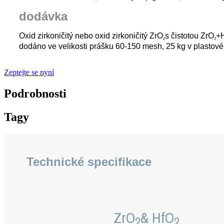
dodávka
Oxid zirkoničitý nebo oxid zirkoničitý ZrO
s čistotou ZrO
+
2
2
dodáno ve velikosti prášku 60-150 mesh, 25 kg v plastov
Zeptejte se nyní
Podrobnosti
Tagy
Technické specifikace
ZrO
& HfO
2
2