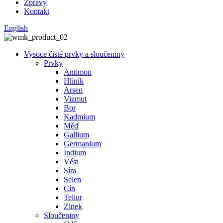
Zprávy
Kontakt
English
Vysoce čisté prvky a sloučeniny
Prvky
Antimon
Hliník
Arsen
Vizmut
Bor
Kadmium
Měď
Gallium
Germanium
Indium
Vést
Síra
Selen
Cín
Tellur
Zinek
Sloučeniny