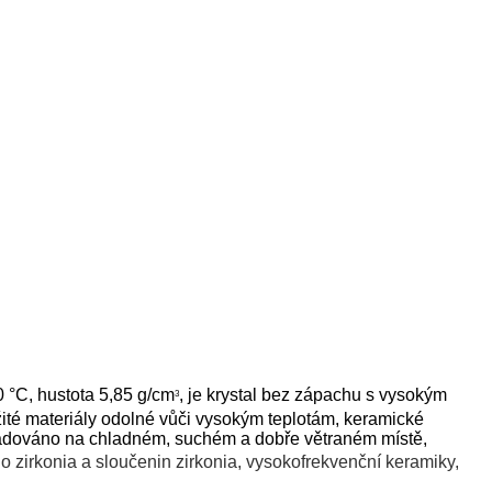
0 °C, hustota 5,85 g/cm
, je krystal bez zápachu s vysokým
3
té materiály odolné vůči vysokým teplotám, keramické
kladováno na chladném, suchém a dobře větraném místě,
 zirkonia a sloučenin zirkonia, vysokofrekvenční keramiky,