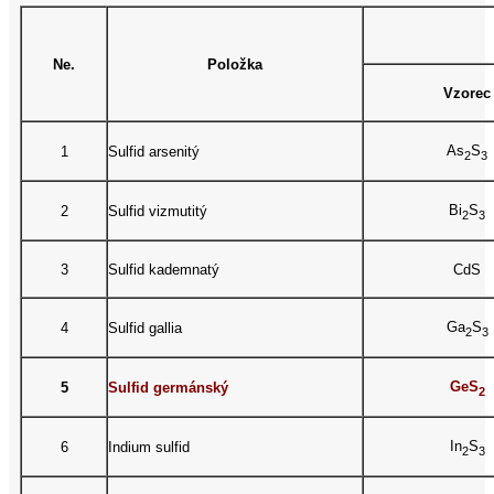
Ne.
Položka
Vzorec
As
S
1
Sulfid arsenitý
2
3
Bi
S
2
Sulfid vizmutitý
2
3
3
Sulfid kademnatý
CdS
Ga
S
4
Sulfid gallia
2
3
GeS
5
Sulfid germánský
2
In
S
6
Indium sulfid
2
3