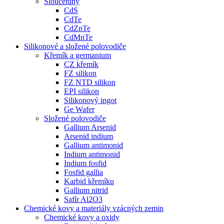
Sloučeniny
CdS
CdTe
CdZnTe
CdMnTe
Silikonové a složené polovodiče
Křemík a germanium
CZ křemík
FZ silikon
FZ NTD silikon
EPI silikon
Silikonový ingot
Ge Wafer
Složené polovodiče
Gallium Arsenid
Arsenid indium
Gallium antimonid
Indium antimonid
Indium fosfid
Fosfid gallia
Karbid křemíku
Gallium nitrid
Safír Al2O3
Chemické kovy a materiály vzácných zemin
Chemické kovy a oxidy