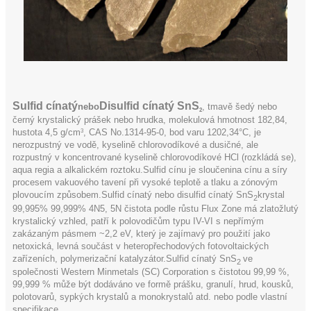
Sulfid cínatý
Disulfid cínatý SnS
nebo
, tmavě šedý nebo
2
černý krystalický prášek nebo hrudka, molekulová hmotnost 182,84,
hustota 4,5 g/cm
, CAS No.1314-95-0, bod varu 1202,34°C, je
3
nerozpustný ve vodě, kyselině chlorovodíkové a dusičné, ale
rozpustný v koncentrované kyselině chlorovodíkové HCl (rozkládá se),
aqua regia a alkalickém roztoku.Sulfid cínu je sloučenina cínu a síry
procesem vakuového tavení při vysoké teplotě a tlaku a zónovým
plovoucím způsobem.Sulfid cínatý nebo disulfid cínatý SnS
krystal
2
99,995% 99,999% 4N5, 5N čistota podle růstu Flux Zone má zlatožlutý
krystalický vzhled, patří k polovodičům typu IV-VI s nepřímým
zakázaným pásmem ~2,2 eV, který je zajímavý pro použití jako
netoxická, levná součást v heteropřechodových fotovoltaických
zařízeních, polymerizační katalyzátor.Sulfid cínatý SnS
ve
2
společnosti Western Minmetals (SC) Corporation s čistotou 99,99 %,
99,999 % může být dodáváno ve formě prášku, granulí, hrud, kousků,
polotovarů, sypkých krystalů a monokrystalů atd. nebo podle vlastní
specifikace.