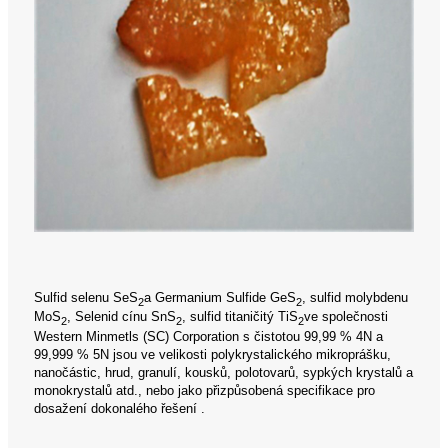
Sulfid selenu SeS
a Germanium Sulfide GeS
, sulfid molybdenu
2
2
MoS
, Selenid cínu SnS
, sulfid titaničitý TiS
ve společnosti
2
2
2
Western Minmetls (SC) Corporation s čistotou 99,99 % 4N a
99,999 % 5N jsou ve velikosti polykrystalického mikroprášku,
nanočástic, hrud, granulí, kousků, polotovarů, sypkých krystalů a
monokrystalů atd., nebo jako přizpůsobená specifikace pro
dosažení dokonalého řešení .