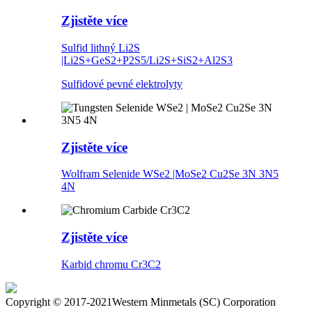
Zjistěte více
Sulfid lithný Li2S
|Li2S+GeS2+P2S5/Li2S+SiS2+Al2S3
Sulfidové pevné elektrolyty
Zjistěte více
Wolfram Selenide WSe2 |MoSe2 Cu2Se 3N 3N5
4N
Zjistěte více
Karbid chromu Cr3C2
Copyright © 2017-2021Western Minmetals (SC) Corporation