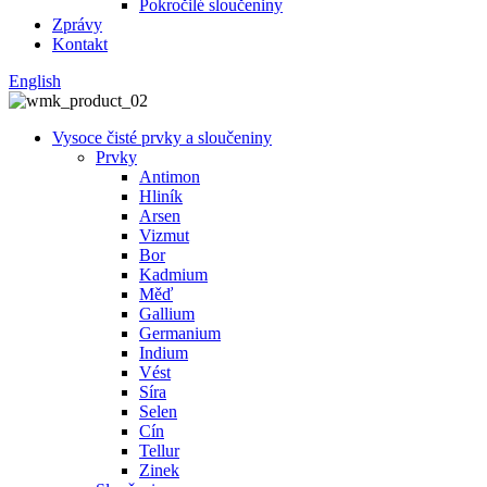
Pokročilé sloučeniny
Zprávy
Kontakt
English
Vysoce čisté prvky a sloučeniny
Prvky
Antimon
Hliník
Arsen
Vizmut
Bor
Kadmium
Měď
Gallium
Germanium
Indium
Vést
Síra
Selen
Cín
Tellur
Zinek