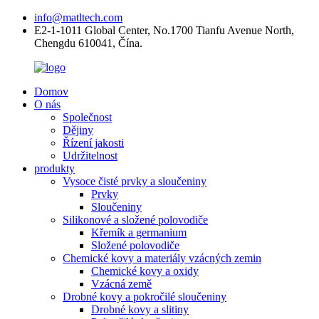
info@matltech.com
E2-1-1011 Global Center, No.1700 Tianfu Avenue North,
Chengdu 610041, Čína.
Domov
O nás
Společnost
Dějiny
Řízení jakosti
Udržitelnost
produkty
Vysoce čisté prvky a sloučeniny
Prvky
Sloučeniny
Silikonové a složené polovodiče
Křemík a germanium
Složené polovodiče
Chemické kovy a materiály vzácných zemin
Chemické kovy a oxidy
Vzácná země
Drobné kovy a pokročilé sloučeniny
Drobné kovy a slitiny