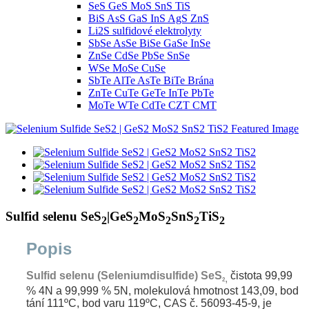
SeS GeS MoS SnS TiS
BiS AsS GaS InS AgS ZnS
Li2S sulfidové elektrolyty
SbSe AsSe BiSe GaSe InSe
ZnSe CdSe PbSe SnSe
WSe MoSe CuSe
SbTe AlTe AsTe BiTe Brána
ZnTe CuTe GeTe InTe PbTe
MoTe WTe CdTe CZT CMT
Sulfid selenu SeS
|GeS
MoS
SnS
TiS
2
2
2
2
2
Popis
Sulfid selenu (Seleniumdisulfide) SeS
čistota 99,99
,
2
% 4N a 99,999 % 5N,
molekulová hmotnost 143,09, bod
tání 111ºC, bod varu 119ºC, CAS č. 56093-45-9, je