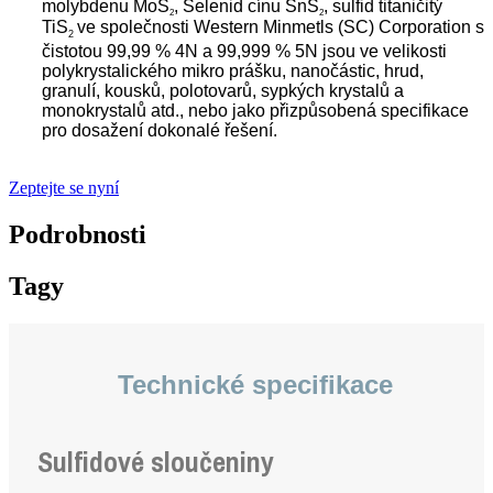
molybdenu MoS
, Selenid cínu SnS
, sulfid titaničitý
2
2
TiS
ve společnosti Western Minmetls (SC) Corporation s
2
čistotou 99,99 % 4N a 99,999 % 5N jsou ve velikosti
polykrystalického mikro prášku, nanočástic, hrud,
granulí, kousků, polotovarů, sypkých krystalů a
monokrystalů atd., nebo jako přizpůsobená specifikace
pro dosažení dokonalé řešení.
.
Zeptejte se nyní
Podrobnosti
Tagy
Technické specifikace
Sulfidové sloučeniny