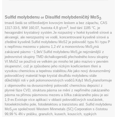
Sulfid molybdenu
Disulfid molybdeničitý MoS
or
,
2
tmavě šedá se stříbrošedým kovovým leskem a bez zápachu, CAS
3
1317-33-5, MW 160,07, hustota 4,8 g/cm
, bod tání 1185 °C, je
hexagonální krystalový systém.Je rozpustný v horké kyselině sírové a
akvaregii, ale nerozpustný ve vodě, koncentrované kyselině sírové a
zředěné kyselině.Sulfid molybdenu MoS2 je polovodič typu N i typu P
s nepřímou mezerou v pásmu 1,2 eV a monovrstvou MoS
má
2
zakázané pásmo ~1,9eV.Sulfid molybdenu MoS
je nejznámější z
2
jednovrstvé skupiny TMD dichalkogenidů přechodného kovu skupiny
VI.MoS2 se používá ve velkém po mnoho let jako mazivo v pevném
skupenství, což je způsobeno jeho nízkým koeficientem tření a
vysokou chemickou a tepelnou stabilitou.Ale jako nový dvourozměrný
polovodičový materiál hraje krystal disulfidu molybdenu stále
důležitější roli v poli polomonovrstvých vodičů.Když MoS
transformuje
2
z objemového na dvourozměrný polovodič chemickou depozicí z
plynné fáze CVD, struktura pásma se mění z nepřímého zakázaného
pásma na přímou pásmovou mezeru a šířka zakázaného pásu je asi
1,9 ev.Existuje více aplikací v oblasti polovodičových součástek,
fotoelektrického pole, fotodetektoru a tranzistoru atd. Sulfid molybdenu
MoS
ve společnosti Western Minmetals (SC) Corporation s čistotou
2
99,99 % 4N v prášku, granulích, kusech, kouscích, sypkých