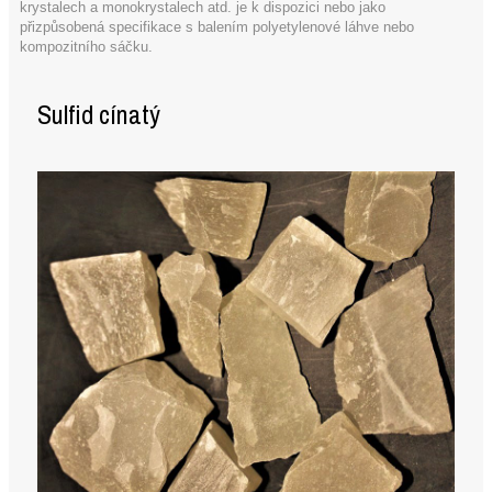
krystalech a monokrystalech atd. je k dispozici nebo jako
přizpůsobená specifikace s balením polyetylenové láhve nebo
kompozitního sáčku.
Sulfid cínatý