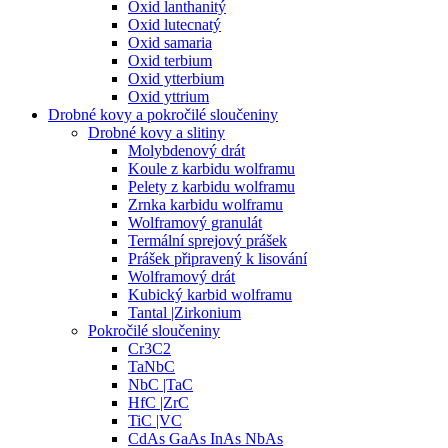
Oxid lanthanitý
Oxid lutecnatý
Oxid samaria
Oxid terbium
Oxid ytterbium
Oxid yttrium
Drobné kovy a pokročilé sloučeniny
Drobné kovy a slitiny
Molybdenový drát
Koule z karbidu wolframu
Pelety z karbidu wolframu
Zrnka karbidu wolframu
Wolframový granulát
Termální sprejový prášek
Prášek připravený k lisování
Wolframový drát
Kubický karbid wolframu
Tantal |Zirkonium
Pokročilé sloučeniny
Cr3C2
TaNbC
NbC |TaC
HfC |ZrC
TiC |VC
CdAs GaAs InAs NbAs