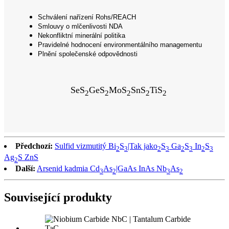
Schválení nařízení Rohs/REACH
Smlouvy o mlčenlivosti NDA
Nekonfliktní minerální politika
Pravidelné hodnocení environmentálního managementu
Plnění společenské odpovědnosti
SeS
GeS
MoS
SnS
TiS
2
2
2
2
2
Předchozí:
Sulfid vizmutitý Bi
S
|Tak jako
S
Ga
S
In
S
2
3
2
3
2
3
2
3
Ag
S ZnS
2
Další:
Arsenid kadmia Cd
As
|GaAs InAs Nb
As
3
2
3
2
Související produkty