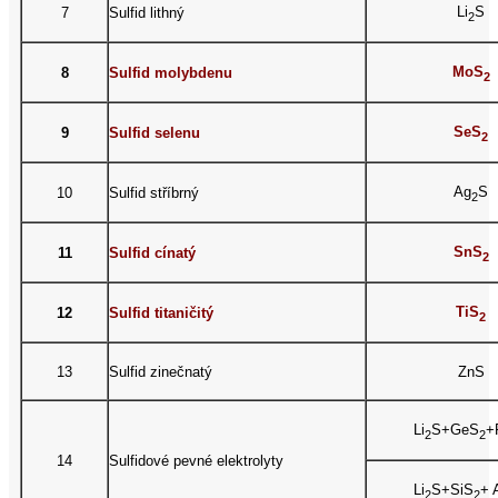
Li
S
7
Sulfid lithný
2
MoS
8
Sulfid molybdenu
2
SeS
9
Sulfid selenu
2
Ag
S
10
Sulfid stříbrný
2
SnS
11
Sulfid cínatý
2
TiS
12
Sulfid titaničitý
2
13
Sulfid zinečnatý
ZnS
Li
S+GeS
+
2
2
14
Sulfidové pevné elektrolyty
Li
S+SiS
+ 
2
2