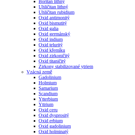
Boritan lithný
Uhličitan lithný
Uhličitan rubidium
Oxid antimonitý
Oxid bismutitý
Oxid galia
Oxid germánský
Oxid indium
Oxid teluritý
Oxid křemíku
Oxid zirkoničitý
Oxid titaničitý
Zirkony stabilizované ytriem
Vzácná země
Gadolinium
Holmium
Samarium
Scandium
Ytterbium
Yttrium
Oxid ceru
Oxid dysprositý
Oxid erbium
Oxid gadolinium
Oxid holminatý