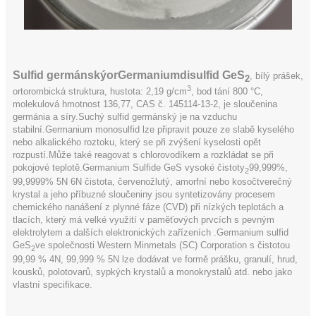
Sulfid germánský
or
Germaniumdisulfid GeS
, bílý prášek,
2
3
ortorombická struktura, hustota: 2,19 g/cm
, bod tání 800 °C,
molekulová hmotnost 136,77, CAS č. 145114-13-2, je sloučenina
germánia a síry.Suchý sulfid germánský je na vzduchu
stabilní.Germanium monosulfid lze připravit pouze ze slabě kyselého
nebo alkalického roztoku, který se při zvýšení kyselosti opět
rozpustí.Může také reagovat s chlorovodíkem a rozkládat se při
pokojové teplotě.Germanium Sulfide GeS vysoké čistoty
99,999%,
2
99,9999% 5N 6N čistota, červenožlutý, amorfní nebo kosočtverečný
krystal a jeho příbuzné sloučeniny jsou syntetizovány procesem
chemického nanášení z plynné fáze (CVD) při nízkých teplotách a
tlacích, který má velké využití v paměťových prvcích s pevným
elektrolytem a dalších elektronických zařízeních .Germanium sulfid
GeS
ve společnosti Western Minmetals (SC) Corporation s čistotou
2
99,99 % 4N, 99,999 % 5N lze dodávat ve formě prášku, granulí, hrud,
kousků, polotovarů, sypkých krystalů a monokrystalů atd. nebo jako
vlastní specifikace.