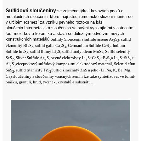
Sulfidové sloučeniny
se zejména týkají kovových prvků a
metaloidních sloučenin, které mají stechiometrické složení měnící se
v určitém rozmezí za vzniku pevného roztoku na bázi
sloučenin.Intermetalická sloučenina se svými vynikajícími vlastnostmi
řadí mezi kov a keramiku a stává se důležitým odvětvím nových
konstrukčních materiálů.
Sulfidy Sloučenina sulfidu arsenu As
S
, sulfid
2
3
vizmutitý Bi
S
, sulfid galia Ga
S
, Germanium Sulfide GeS
, Indium
2
3
2
3
2
Sulfide In
S
, sulfid lithný Li
S, sulfid molybdenu MoS
, Sulfid selenitý
2
3
2
2
SeS
, Sliver Sulfide Ag
S, pevné elektrolyty Li
S+GeS
+P
S
a Li
S+SiS
+
2
2
2
2
2
5
2
2
Al
S
víceprvkový sulfidový kompozitní elektrodový materiál, Selenid cínu
2
3
SnS
, sulfid titaničitý TiS
Sulfid zinečnatý ZnS a jeho (Li, Na, K, Be, Mg,
2
2
Ca) sloučeniny a sloučeniny vzácných zemin lze také syntetizovat ve formě
prášku, granulí, hrud, tyčinek, krystalů a substrátu…