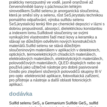
prakticky nerozpustný ve vodě, jasně oranžové až
červenohnědé barvy s páchnoucím lehkým
sirovodíkem.Sulfid selenu je anorganická sloučenina,
která je směsí síry a selenu, růst SeS
krystalu technikou
2
pomalého odpařování, výroba sulfidu selenu
SeS
krystalický tenký film po chemické depozici v lázni s
2
dobrou propustností, absorpcí, dielektrickou konstantou
a indexem lomu.Sulfidové sloučeniny se svými
vynikajícími vlastnostmi řadí mezi kovy a keramiku a
stávají se důležitým odvětvím nových konstrukčních
materiálů.
Sulfid selenu se stává důležitým
sloučeninovým materiálem v aplikacích v detektorech,
optických, termoelektrických chladicích materiálech,
elektrodových materiálech, elektrolytických materiálech,
polovodičových materiálech, QLED displejích nebo se
používá jako užitečné nástroje pro dobré pasivované
činidlo pro zlepšení složených polovodičů skupiny III-V
pro opto -elektronické aplikace, fotovoltaická zařízení,
pro přístroje a nástroje a další oblasti fotonických
aplikací.
dodávka
Sulfid selenu SeS
a Germanium Sulfide GeS
, sulfid
2
2