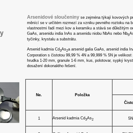
Arsenidové sloučeniny
se zejména týkají kovových pr
měnící se v určitém rozmezí za vzniku pevného roztoku na bá
vlastnostmi řadí mezi kov a keramiku a stává se důležitým 
ny
GaAs, arsenidu india InAs a arsenidu niobu NbAs nebo Nb
A
5
tyčinky, krystalu a substrátu.
Arsenid kadmia Cd
As
a arsenid galia GaAs, arsenid india 
3
2
Corporation s čistotou 99,99 % 4N a 99,999 % 5N je velikost
hrudka 1-20 mm, granule 1-6 mm, kus, polotovar, sypký kryst
dosažení dokonalého řešení.
Ne.
Položka
Čist
Arsenid kadmia Cd
As
1
5N
3
2