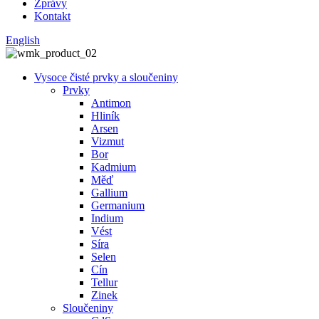
Zprávy
Kontakt
English
Vysoce čisté prvky a sloučeniny
Prvky
Antimon
Hliník
Arsen
Vizmut
Bor
Kadmium
Měď
Gallium
Germanium
Indium
Vést
Síra
Selen
Cín
Tellur
Zinek
Sloučeniny