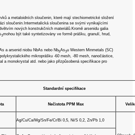
vků a metaloidních sloučenin, které mají stechiometrické složení
zi sloučenin.Intermetalická sloučenina se svými vynikajícími
odvětvím nových konstrukčních materiálů.Kromě arsenidu galia
s
mohou být také syntetizovány ve formě prášku, granulí, hrud,
3
InAs a arsenid niobu NbAs nebo Nb
As
u Western Minmetals (SC)
5
3
 polykrystalického mikroprášku -60 mesh, -80 mesh, nanočástice,
al a monokrystal atd. nebo jako přizpůsobená specifikace pro
Standardní specifikace
ota
Nečistota PPM Max
Velik
Ag/Cu/Ca/Mg/Sn/Fe/Cr/Bi 0,5, Ni/S 0,2, Zn/Pb 1,0