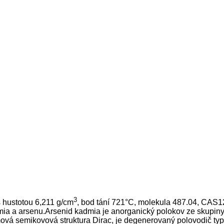
3
 hustotou 6,211 g/cm
, bod tání 721°C, molekula 487.04, CAS1
mia a arsenu.Arsenid kadmia je anorganický polokov ze skupiny
vá semikovová struktura Dirac, je degenerovaný polovodič typ