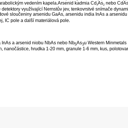
parabolickým vedením kapela.
Arsenid kadmia Cd
As
nebo CdAs j
3
2
é detektory využívající Nernstův jev, tenkovrstvé snímače dynami
nidové sloučeniny arsenidu GaAs, arsenidu india InAs a arseni
j, IC pole a další materiálová pole.
ia InAs a arsenid niobu NbAs nebo Nb
As
u Western Minmetals 
5
3
h, nanočástice, hrudka 1-20 mm, granule 1-6 mm, kus, polotovar