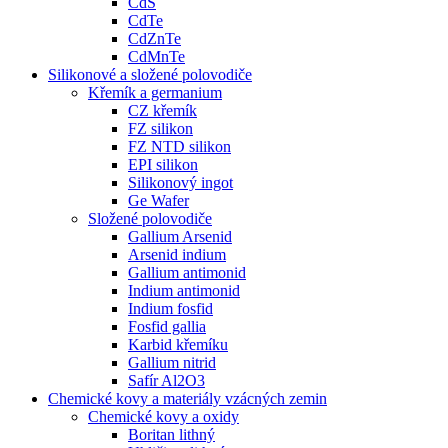
CdS
CdTe
CdZnTe
CdMnTe
Silikonové a složené polovodiče
Křemík a germanium
CZ křemík
FZ silikon
FZ NTD silikon
EPI silikon
Silikonový ingot
Ge Wafer
Složené polovodiče
Gallium Arsenid
Arsenid indium
Gallium antimonid
Indium antimonid
Indium fosfid
Fosfid gallia
Karbid křemíku
Gallium nitrid
Safír Al2O3
Chemické kovy a materiály vzácných zemin
Chemické kovy a oxidy
Boritan lithný