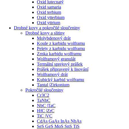
Oxid lutecnatý
Oxid samaria
Oxid terbium
Oxid ytterbium
Oxid yttrium
Drobné kovy a pokročilé sloučeniny
Drobné kovy a slitiny
Molybdenový drát
Koule z karbidu wolframu
Pelety z karbidu wolframu
Zrnka karbidu wolframu
Wolframový granulát
Termální sprejový prášek
Prášek připravený k lisování
Wolframový drát
Kubický karbid wolframu
Tantal |Zirkonium
Pokročilé sloučeniny
Cr3C2
TaNbC
NbC |TaC
HfC |ZrC
TiC |VC
CdAs GaAs InAs NbAs
SeS GeS MoS SnS TiS