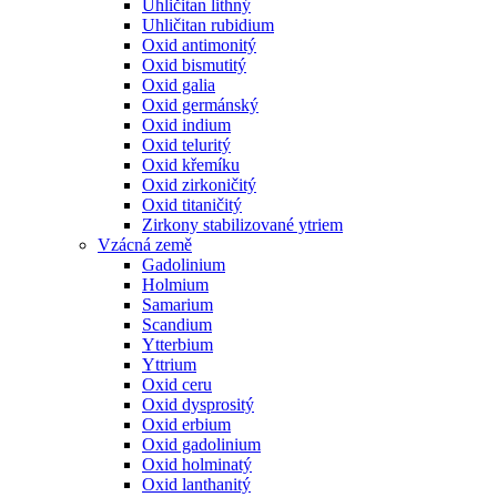
Uhličitan lithný
Uhličitan rubidium
Oxid antimonitý
Oxid bismutitý
Oxid galia
Oxid germánský
Oxid indium
Oxid teluritý
Oxid křemíku
Oxid zirkoničitý
Oxid titaničitý
Zirkony stabilizované ytriem
Vzácná země
Gadolinium
Holmium
Samarium
Scandium
Ytterbium
Yttrium
Oxid ceru
Oxid dysprositý
Oxid erbium
Oxid gadolinium
Oxid holminatý
Oxid lanthanitý