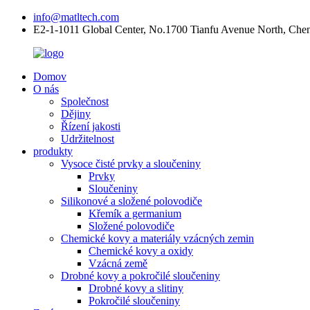
info@matltech.com
E2-1-1011 Global Center, No.1700 Tianfu Avenue North, Che
Domov
O nás
Společnost
Dějiny
Řízení jakosti
Udržitelnost
produkty
Vysoce čisté prvky a sloučeniny
Prvky
Sloučeniny
Silikonové a složené polovodiče
Křemík a germanium
Složené polovodiče
Chemické kovy a materiály vzácných zemin
Chemické kovy a oxidy
Vzácná země
Drobné kovy a pokročilé sloučeniny
Drobné kovy a slitiny
Pokročilé sloučeniny