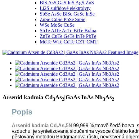
BiS AsS GaS InS AgS ZnS
Li2S sulfidové elektrolyty
SbSe AsSe BiSe GaSe InSe
ZnSe CdSe PbSe SnSe
WSe MoSe CuSe
SbTe AlTe AsTe BiTe Brána
ZnTe CuTe GeTe InTe PbTe
MoTe WTe CdTe CZT CMT
Arsenid kadmia Cd
As
|GaAs InAs Nb
As
3
2
3
2
Popis
Arsenid kadmia Cd
As
5N
99,999 %
,
tmavě šedá barva, s
3
2
vzduchu, je syntetizovaná sloučenina vysoce čistého kad
pěstovaný metodou Bridgmanova růstu, nevrstvená objemo