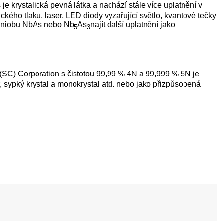
e krystalická pevná látka a nachází stále více uplatnění v
ckého tlaku, laser, LED diody vyzařující světlo, kvantové tečky
du niobu NbAs nebo Nb
As
najít další uplatnění jako
5
3
(SC) Corporation s čistotou 99,99 % 4N a 99,999 % 5N je
, sypký krystal a monokrystal atd. nebo jako přizpůsobená