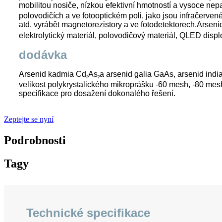
mobilitou nosiče, nízkou efektivní hmotností a vysoce ne
polovodičích a ve fotooptickém poli, jako jsou infračerven
atd. vyrábět magnetorezistory a ve fotodetektorech.Arse
elektrolytický materiál, polovodičový materiál, QLED disple
dodávka
Arsenid kadmia Cd
As
a arsenid galia GaAs, arsenid ind
3
2
velikost polykrystalického mikroprášku -60 mesh, -80 mes
specifikace pro dosažení dokonalého řešení.
Zeptejte se nyní
Podrobnosti
Tagy
Technické specifikace