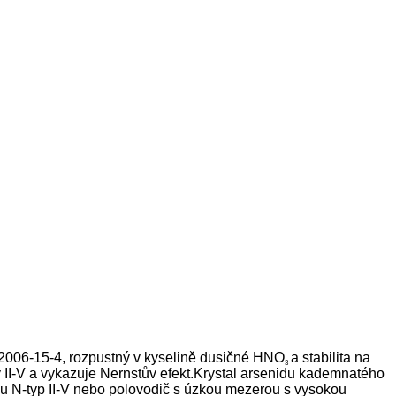
2006-15-4, rozpustný v kyselině dusičné HNO
a stabilita na
3
 II-V a vykazuje Nernstův efekt.Krystal arsenidu kademnatého
u N-typ II-V nebo polovodič s úzkou mezerou s vysokou