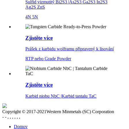
Sulfid vizmutitý Bi2S3 |As2S3 Ga2S3 In2S3
Ag2S ZnS
4N 5N
Zjistěte více
Prášek z karbidu wolframu připravený k lisování
RTP nebo Grade Powder
Zjistěte více
Karbid niobu NbC |Karbid tantalu TaC
Copyright © 2017-2021Western Minmetals (SC) Corporation
- - , , , , , ,
Domov