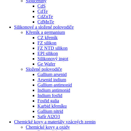
Sloučeniny
CdS
CdTe
CdZnTe
CdMnTe
Silikonové a složené polovodiče
Křemík a germanium
CZ křemík
FZ silikon
FZ NTD silikon
EPI silikon
Silikonový ingot
Ge Wafer
Složené polovodiče
Gallium arsenid
Arsenid indium
Gallium antimonid
Indium antimonid
Indium fosfid
Fosfid galia
Karbid křemíku
Gallium nitrid
Safír Al2O3
Chemické kovy a materiály vzácných zemin
Chemické kovy a oxidy