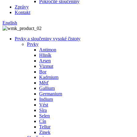
Pokročilé sloučeniny
Zprávy
Kontakt
English
Prvky a sloučeniny vysoké čistoty
Prvky
Antimon
Hliník
Arsen
Vizmut
Bor
Kadmium
Měď
Gallium
Germanium
Indium
Vést
Síra
Selen
Cín
Tellur
Zinek