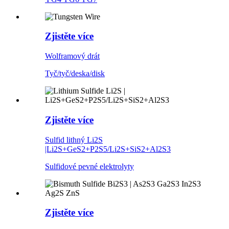
Zjistěte více
Wolframový drát
Tyč/tyč/deska/disk
Zjistěte více
Sulfid lithný Li2S
|Li2S+GeS2+P2S5/Li2S+SiS2+Al2S3
Sulfidové pevné elektrolyty
Zjistěte více