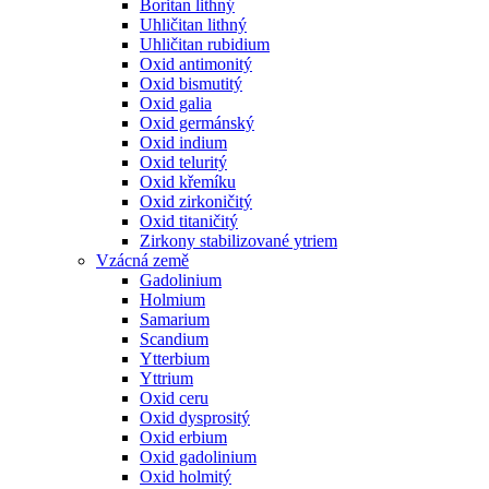
Boritan lithný
Uhličitan lithný
Uhličitan rubidium
Oxid antimonitý
Oxid bismutitý
Oxid galia
Oxid germánský
Oxid indium
Oxid teluritý
Oxid křemíku
Oxid zirkoničitý
Oxid titaničitý
Zirkony stabilizované ytriem
Vzácná země
Gadolinium
Holmium
Samarium
Scandium
Ytterbium
Yttrium
Oxid ceru
Oxid dysprositý
Oxid erbium
Oxid gadolinium
Oxid holmitý