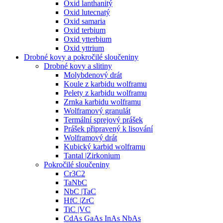
Oxid lanthanitý
Oxid lutecnatý
Oxid samaria
Oxid terbium
Oxid ytterbium
Oxid yttrium
Drobné kovy a pokročilé sloučeniny
Drobné kovy a slitiny
Molybdenový drát
Koule z karbidu wolframu
Pelety z karbidu wolframu
Zrnka karbidu wolframu
Wolframový granulát
Termální sprejový prášek
Prášek připravený k lisování
Wolframový drát
Kubický karbid wolframu
Tantal |Zirkonium
Pokročilé sloučeniny
Cr3C2
TaNbC
NbC |TaC
HfC |ZrC
TiC |VC
CdAs GaAs InAs NbAs