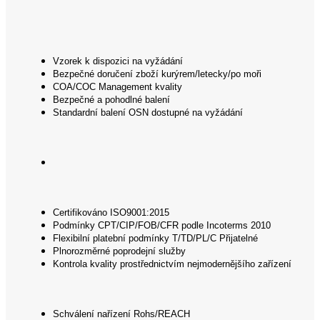
Vzorek k dispozici na vyžádání
Bezpečné doručení zboží kurýrem/letecky/po moři
COA/COC Management kvality
Bezpečné a pohodlné balení
Standardní balení OSN dostupné na vyžádání
Certifikováno ISO9001:2015
Podmínky CPT/CIP/FOB/CFR podle Incoterms 2010
Flexibilní platební podmínky T/TD/PL/C Přijatelné
Plnorozměrné poprodejní služby
Kontrola kvality prostřednictvím nejmodernějšího zařízení
Schválení nařízení Rohs/REACH