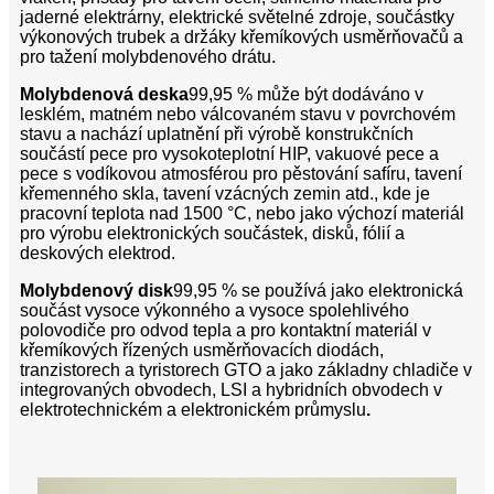
jaderné elektrárny, elektrické světelné zdroje, součástky
výkonových trubek a držáky křemíkových usměrňovačů a
pro tažení molybdenového drátu.
Molybdenová deska
99,95 % může být dodáváno v
lesklém, matném nebo válcovaném stavu v povrchovém
stavu a nachází uplatnění při výrobě konstrukčních
součástí pece pro vysokoteplotní HIP, vakuové pece a
pece s vodíkovou atmosférou pro pěstování safíru, tavení
křemenného skla, tavení vzácných zemin atd., kde je
pracovní teplota nad 1500 °C, nebo jako výchozí materiál
pro výrobu elektronických součástek, disků, fólií a
deskových elektrod.
Molybdenový disk
99,95 %
se používá jako elektronická
součást vysoce výkonného a vysoce spolehlivého
polovodiče pro odvod tepla a pro kontaktní materiál v
křemíkových řízených usměrňovacích diodách,
tranzistorech a tyristorech GTO a jako základny chladiče v
integrovaných obvodech, LSI a hybridních obvodech v
elektrotechnickém a elektronickém průmyslu
.