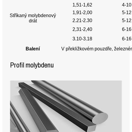
1,51-1,62
4-10
1,91-2,00
5-12
Stříkaný molybdenový
2.21-2.30
5-12
drát
2,31-2,40
6-16
3.10-3.18
6-16
Balení
V překližkovém pouzdře, železném
Profil molybdenu