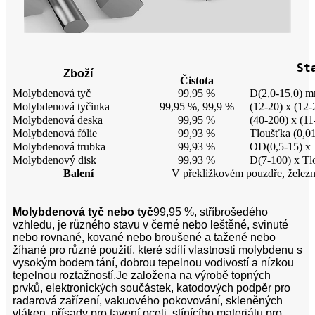
St
Zboží
Čistota
Molybdenová tyč
99,95 %
D(2,0-15,0) m
Molybdenová tyčinka
99,95 %, 99,9 %
(12-20) x (12
Molybdenová deska
99,95 %
(40-200) x (11
Molybdenová fólie
99,93 %
Tloušťka (0,01
Molybdenová trubka
99,93 %
OD(0,5-15) x 
Molybdenový disk
99,93 %
D(7-100) x Tl
Balení
V překližkovém pouzdře, železn
Molybdenová tyč nebo tyč
99,95 %,
stříbrošedého
vzhledu, je různého stavu v černé nebo leštěné, svinuté
nebo rovnané, kované nebo broušené a tažené nebo
žíhané pro různé použití, které sdílí vlastnosti molybdenu s
vysokým bodem tání, dobrou tepelnou vodivostí a nízkou
tepelnou roztažností.Je založena na výrobě topných
prvků, elektronických součástek, katodových podpěr pro
radarová zařízení, vakuového pokovování, skleněných
vláken, přísady pro tavení oceli, stínícího materiálu pro