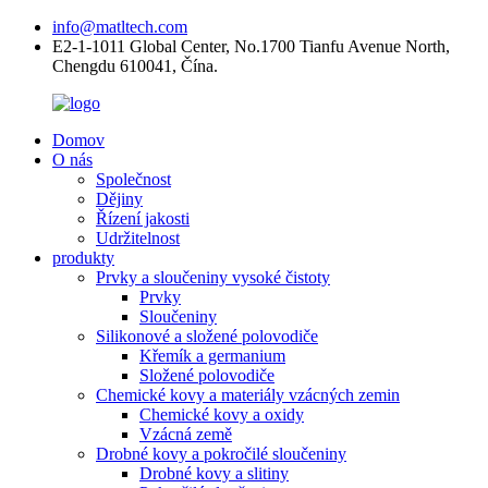
info@matltech.com
E2-1-1011 Global Center, No.1700 Tianfu Avenue North,
Chengdu 610041, Čína.
Domov
O nás
Společnost
Dějiny
Řízení jakosti
Udržitelnost
produkty
Prvky a sloučeniny vysoké čistoty
Prvky
Sloučeniny
Silikonové a složené polovodiče
Křemík a germanium
Složené polovodiče
Chemické kovy a materiály vzácných zemin
Chemické kovy a oxidy
Vzácná země
Drobné kovy a pokročilé sloučeniny
Drobné kovy a slitiny