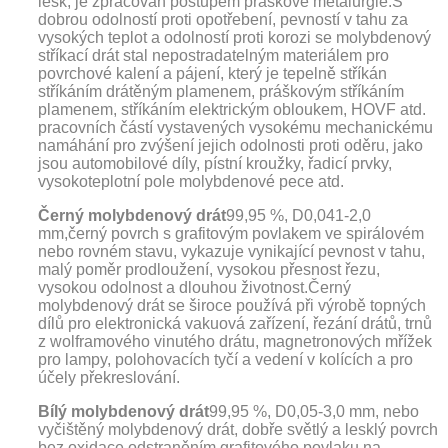
lesk, je zpracován postupem práškové metalurgie.S
dobrou odolností proti opotřebení, pevností v tahu za
vysokých teplot a odolností proti korozi se molybdenový
stříkací drát stal nepostradatelným materiálem pro
povrchové kalení a pájení, který je tepelně stříkán
stříkáním drátěným plamenem, práškovým stříkáním
plamenem, stříkáním elektrickým obloukem, HOVF atd.
pracovních částí vystavených vysokému mechanickému
namáhání pro zvýšení jejich odolnosti proti oděru, jako
jsou automobilové díly, pístní kroužky, řadicí prvky,
vysokoteplotní pole molybdenové pece atd.
Černý molybdenový drát
99,95 %, D0,041-2,0
mm,
černý povrch s grafitovým povlakem ve spirálovém
nebo rovném stavu, vykazuje vynikající pevnost v tahu,
malý poměr prodloužení, vysokou přesnost řezu,
vysokou odolnost a dlouhou životnost.Černý
molybdenový drát se široce používá při výrobě topných
dílů pro elektronická vakuová zařízení, řezání drátů, trnů
z wolframového vinutého drátu, magnetronových mřížek
pro lampy, polohovacích tyčí a vedení v kolících a pro
účely překreslování.
Bílý molybdenový drát
99,95 %, D0,05-3,0 mm, nebo
vyčištěný molybdenový drát, dobře světlý a lesklý povrch
bez oxidace odstraněním grafitového povlaku na