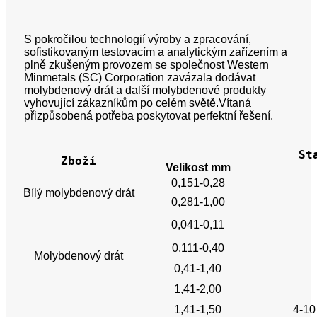
S pokročilou technologií výroby a zpracování,
sofistikovaným testovacím a analytickým zařízením a
plně zkušeným provozem se společnost Western
Minmetals (SC) Corporation zavázala dodávat
molybdenový drát a další molybdenové produkty
vyhovující zákazníkům po celém světě.Vítaná
přizpůsobená potřeba poskytovat perfektní řešení.
St
Zboží
Velikost mm
0,151-0,28
Bílý molybdenový drát
0,281-1,00
0,041-0,11
0,111-0,40
Molybdenový drát
0,41-1,40
1,41-2,00
1,41-1,50
4-10