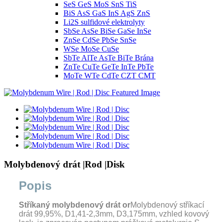
SeS GeS MoS SnS TiS
BiS AsS GaS InS AgS ZnS
Li2S sulfidové elektrolyty
SbSe AsSe BiSe GaSe InSe
ZnSe CdSe PbSe SnSe
WSe MoSe CuSe
SbTe AlTe AsTe BiTe Brána
ZnTe CuTe GeTe InTe PbTe
MoTe WTe CdTe CZT CMT
Molybdenový drát |Rod |Disk
Popis
Stříkaný molybdenový drát
or
Molybdenový stříkací
drát 99,95%, D1,41-2,3mm, D3,175mm, vzhled kovový