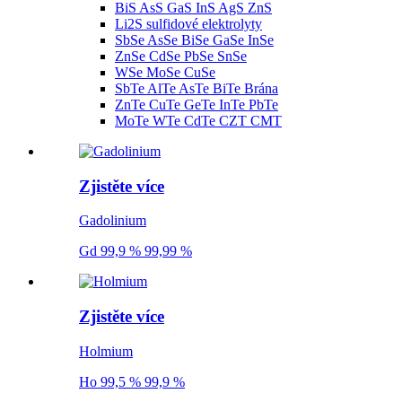
BiS AsS GaS InS AgS ZnS
Li2S sulfidové elektrolyty
SbSe AsSe BiSe GaSe InSe
ZnSe CdSe PbSe SnSe
WSe MoSe CuSe
SbTe AlTe AsTe BiTe Brána
ZnTe CuTe GeTe InTe PbTe
MoTe WTe CdTe CZT CMT
Zjistěte více
Gadolinium
Gd 99,9 % 99,99 %
Zjistěte více
Holmium
Ho 99,5 % 99,9 %