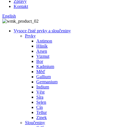
Zprávy
Kontakt
English
Vysoce čisté prvky a sloučeniny
Prvky
Antimon
Hliník
Arsen
Vizmut
Bor
Kadmium
Měď
Gallium
Germanium
Indium
Vést
Síra
Selen
Cín
Tellur
Zinek
Sloučeniny