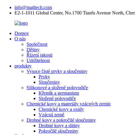
info@matltech.com
E2-1-1011 Global Center, No.1700 Tianfu Avenue North, Che
Domov
O nás
Společnost
Dějiny
Řízení jakosti
Udržitelnost
produkty
Vysoce čisté prvky a sloučeniny
Prvky
Sloučeniny
Silikonové a složené polovodiče
Křemík a germanium
Složené polovodiče
Chemické kovy a materiály vzácných zemin
Chemické kovy a oxidy
Vzácná země
Drobné kovy a pokročilé sloučeniny
Drobné kovy a slitiny
Pokročilé sloučeniny