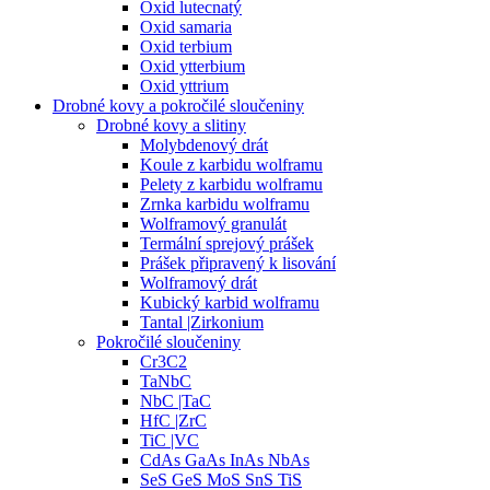
Oxid lutecnatý
Oxid samaria
Oxid terbium
Oxid ytterbium
Oxid yttrium
Drobné kovy a pokročilé sloučeniny
Drobné kovy a slitiny
Molybdenový drát
Koule z karbidu wolframu
Pelety z karbidu wolframu
Zrnka karbidu wolframu
Wolframový granulát
Termální sprejový prášek
Prášek připravený k lisování
Wolframový drát
Kubický karbid wolframu
Tantal |Zirkonium
Pokročilé sloučeniny
Cr3C2
TaNbC
NbC |TaC
HfC |ZrC
TiC |VC
CdAs GaAs InAs NbAs
SeS GeS MoS SnS TiS