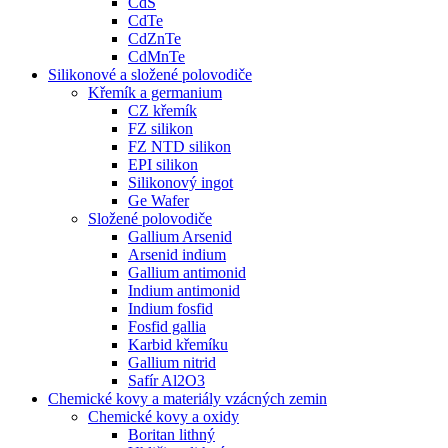
CdS
CdTe
CdZnTe
CdMnTe
Silikonové a složené polovodiče
Křemík a germanium
CZ křemík
FZ silikon
FZ NTD silikon
EPI silikon
Silikonový ingot
Ge Wafer
Složené polovodiče
Gallium Arsenid
Arsenid indium
Gallium antimonid
Indium antimonid
Indium fosfid
Fosfid gallia
Karbid křemíku
Gallium nitrid
Safír Al2O3
Chemické kovy a materiály vzácných zemin
Chemické kovy a oxidy
Boritan lithný