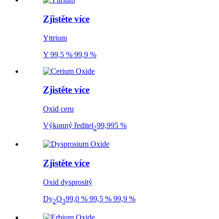
Zjistěte více
Yttrium
Y 99,5 % 99,9 %
Zjistěte více
Oxid ceru
Výkonný ředitel
99,995 %
2
Zjistěte více
Oxid dysprositý
Dy
O
99,0 % 99,5 % 99,9 %
2
3