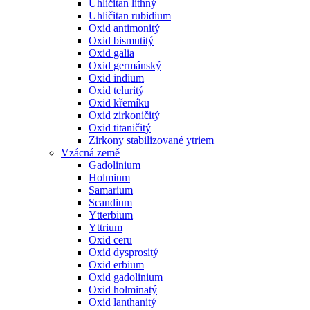
Uhličitan lithný
Uhličitan rubidium
Oxid antimonitý
Oxid bismutitý
Oxid galia
Oxid germánský
Oxid indium
Oxid teluritý
Oxid křemíku
Oxid zirkoničitý
Oxid titaničitý
Zirkony stabilizované ytriem
Vzácná země
Gadolinium
Holmium
Samarium
Scandium
Ytterbium
Yttrium
Oxid ceru
Oxid dysprositý
Oxid erbium
Oxid gadolinium
Oxid holminatý
Oxid lanthanitý