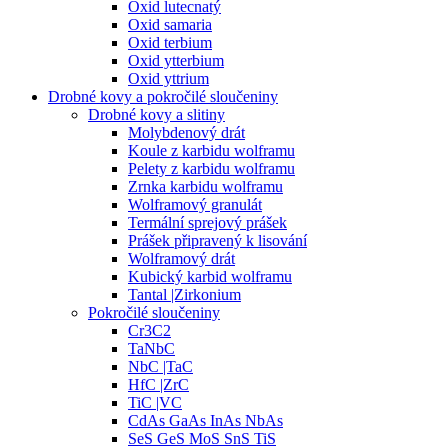
Oxid lutecnatý
Oxid samaria
Oxid terbium
Oxid ytterbium
Oxid yttrium
Drobné kovy a pokročilé sloučeniny
Drobné kovy a slitiny
Molybdenový drát
Koule z karbidu wolframu
Pelety z karbidu wolframu
Zrnka karbidu wolframu
Wolframový granulát
Termální sprejový prášek
Prášek připravený k lisování
Wolframový drát
Kubický karbid wolframu
Tantal |Zirkonium
Pokročilé sloučeniny
Cr3C2
TaNbC
NbC |TaC
HfC |ZrC
TiC |VC
CdAs GaAs InAs NbAs
SeS GeS MoS SnS TiS