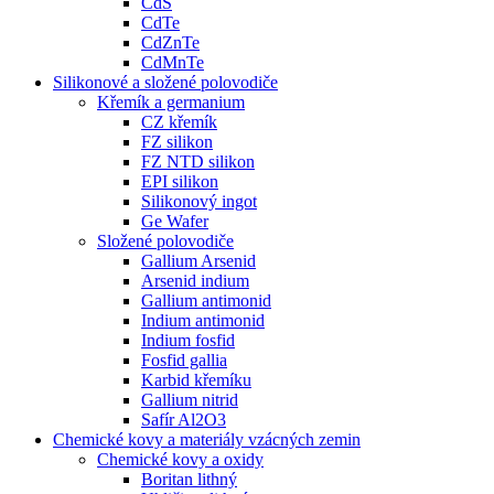
CdS
CdTe
CdZnTe
CdMnTe
Silikonové a složené polovodiče
Křemík a germanium
CZ křemík
FZ silikon
FZ NTD silikon
EPI silikon
Silikonový ingot
Ge Wafer
Složené polovodiče
Gallium Arsenid
Arsenid indium
Gallium antimonid
Indium antimonid
Indium fosfid
Fosfid gallia
Karbid křemíku
Gallium nitrid
Safír Al2O3
Chemické kovy a materiály vzácných zemin
Chemické kovy a oxidy
Boritan lithný