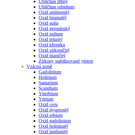
Uhličitan lithný
Uhličitan rubidium
Oxid antimonitý
Oxid bismutitý
Oxid galia
Oxid germánský
Oxid indium
Oxid teluritý
Oxid křemíku
Oxid zirkoničitý
Oxid titaničitý
Zirkony stabilizované ytriem
Vzácná země
Gadolinium
Holmium
Samarium
Scandium
Ytterbium
Yttrium
Oxid ceru
Oxid dysprositý
Oxid erbium
Oxid gadolinium
Oxid holminatý
Oxid lanthanitý