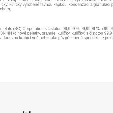
uličky, kuličky vyrobené tavnou kapkou, kondenzací a granulací
rchem.
metals (SC) Corporation s čistotou 99,999 % 99,9999 % a 99,9
 3N 4N (cínové peletky, granule, kuličky, kuličky) s čistotou 99
kartonovou krabicí vně nebo jako přizpůsobená specifikace pro
Zboží