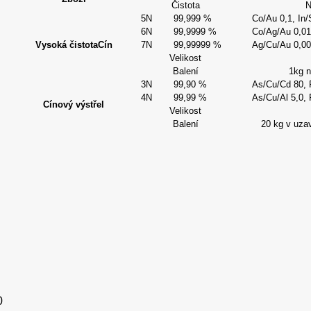
Čistota
N
5N
99,999 %
Co/Au 0,1, In/
6N
99,9999 %
Co/Ag/Au 0,01
Vysoká čistota
Cín
7N
99,99999 %
Ag/Cu/Au 0,001
Velikost
Balení
1kg 
3N
99,90 %
As/Cu/Cd 80, F
4N
99,99 %
As/Cu/Al 5,0, 
Cínový výstřel
Velikost
Balení
20 kg v uza
0