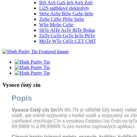
BiS AsS GaS InS AgS ZnS
Li2S sulfidové elektrolyty
SbSe AsSe BiSe GaSe InSe
ZnSe CdSe PbSe SnSe
WSe MoSe CuSe
SbTe AlTe AsTe BiTe Brána
ZnTe CuTe GeTe InTe PbTe
MoTe WTe CdTe CZT CMT
Vysoce čistý cín
Popis
Vysoce čistý cín Sn
5N 6N 7N
je stříbřitě bílý lesklý m
vodě, ale mírně rozpustný v horké vodě a rozpustný ve zře
zahřívání zrychluje.Cín s vysokou čistotou lze čistit na t
99,9999 % a 99,99999 % pro mnoho zajímavých aplikací.
Cínové broky (cínová peleta, granule, kuličky, kuličky)