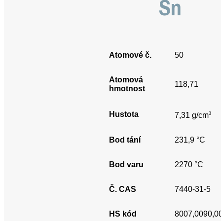
Sn
Atomové č.
50
Atomová
118,71
hmotnost
Hustota
3
7,31 g/cm
Bod tání
231,9 °C
Bod varu
2270 °C
Č. CAS
7440-31-5
HS kód
8007,0090,0