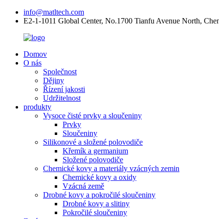
info@matltech.com
E2-1-1011 Global Center, No.1700 Tianfu Avenue North, Che
Domov
O nás
Společnost
Dějiny
Řízení jakosti
Udržitelnost
produkty
Vysoce čisté prvky a sloučeniny
Prvky
Sloučeniny
Silikonové a složené polovodiče
Křemík a germanium
Složené polovodiče
Chemické kovy a materiály vzácných zemin
Chemické kovy a oxidy
Vzácná země
Drobné kovy a pokročilé sloučeniny
Drobné kovy a slitiny
Pokročilé sloučeniny