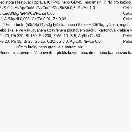
ečistota (Testovací zpráva ICP-MS nebo GDMS, maximální PPM pro každou
Si/S 0,2, Al/Ag/Cu/Mg/Ni/Ca/Fe/Zn/Bi/Sb 0,5, Pb/As 1,0
Celk
, Cu/Al/Mg/Ni/Pb/Ca/Fe/Zn 0,05
Celk
, Al/Mg/Ni 0,005, Ca/Fe 0,01, Zn 0,02
Celk
1-6mm brok, (50x14x14)/50g tyčinka nebo (100x50x30)/1kg tyčinka, ingot
nebo 1ks je ve vakuovaném uzavřeném plastovém sáčku, kartonová krabice 
e 70, Pb 320, Bi 150, Sb 200, Zn/Al 10, S 5, Ag/Ni+Co 50
Pelet
Fe 20, Pb 35, Bi 25, Sb 15, Cd/Zn/S 3,0, Ag 1,0, Ni+Co 6,0
Pelet
1-6mm broky nebo granule s tvarem slz
vřeném plastovém sáčku uvnitř s překližkovým pouzdrem nebo kartonovou kr