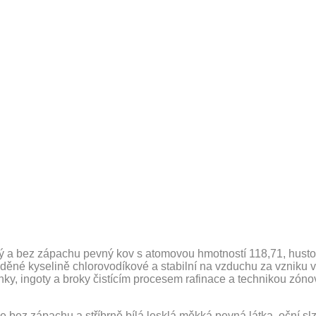
ěkký a bez zápachu pevný kov s atomovou hmotností 118,71, hust
děné kyselině chlorovodíkové a stabilní na vzduchu za vzniku vr
yčinky, ingoty a broky čistícím procesem rafinace a technikou z
je bez zápachu a stříbrně bílá lesklá měkká pevná látka, oční 