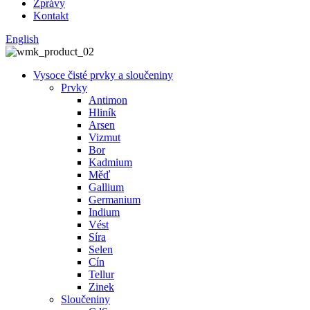
Zprávy
Kontakt
English
Vysoce čisté prvky a sloučeniny
Prvky
Antimon
Hliník
Arsen
Vizmut
Bor
Kadmium
Měď
Gallium
Germanium
Indium
Vést
Síra
Selen
Cín
Tellur
Zinek
Sloučeniny