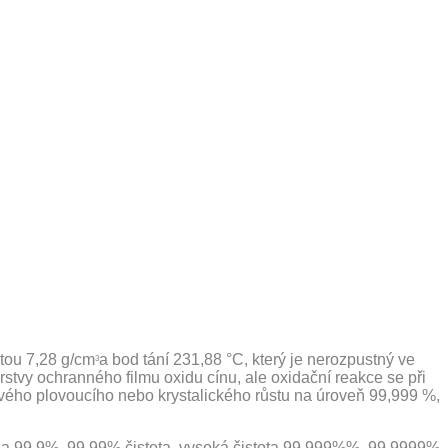
otou 7,28 g/cm
a bod tání 231,88 °C, který je nerozpustný ve
3
stvy ochranného filmu oxidu cínu, ale oxidační reakce se při
ónového plovoucího nebo krystalického růstu na úroveň 99,999 %,
slza 99,9%, 99,99% čistota, vysoká čistota 99,999%%, 99,9999%