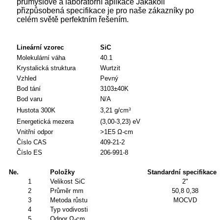
průmyslové a laboratorní aplikace Jakákoli
přizpůsobená specifikace je pro naše zákazníky po
celém světě perfektním řešením.
Lineární vzorec
SiC
Molekulární váha
40.1
Krystalická struktura
Wurtzit
Vzhled
Pevný
Bod tání
3103±40K
Bod varu
N/A
Hustota 300K
3,21 g/cm
3
Energetická mezera
(3,00-3,23) eV
Vnitřní odpor
>1E5 Ω-cm
Číslo CAS
409-21-2
Číslo ES
206-991-8
Ne.
Položky
Standardní specifikace
1
Velikost SiC
2"
2
Průměr mm
50,8 0,38
3
Metoda růstu
MOCVD
4
Typ vodivosti
5
Odpor Ω-cm