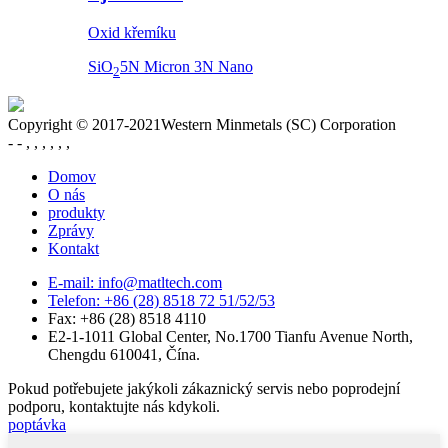
Oxid křemíku
SiO
5N Micron 3N Nano
2
Copyright © 2017-2021Western Minmetals (SC) Corporation
- - , , , , , ,
Domov
O nás
produkty
Zprávy
Kontakt
E-mail: info@matltech.com
Telefon: +86 (28) 8518 72 51/52/53
Fax: +86 (28) 8518 4110
E2-1-1011 Global Center, No.1700 Tianfu Avenue North,
Chengdu 610041, Čína.
Pokud potřebujete jakýkoli zákaznický servis nebo poprodejní
podporu, kontaktujte nás kdykoli.
poptávka