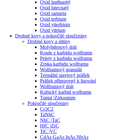
Oxid lanthanitý
Oxid lutecnatý
Oxid samaria
Oxid terbium
Oxid ytterbium
Oxid yttrium
Drobné kovy a pokročilé sloučeniny
Drobné kovy a slitiny
Molybdenový drát
Koule z karbidu wolframu
Pelety z karbidu wolframu
Zrnka karbidu wolframu
Wolframový granulát
Termální sprejový prášek
Prášek připravený k lisování
Wolframový drát
Kubický karbid wolframu
Tantal |Zirkonium
Pokročilé sloučeniny
Cr3C2
TaNbC
NbC |TaC
HfC |ZrC
TiC |VC
CdAs GaAs InAs NbAs