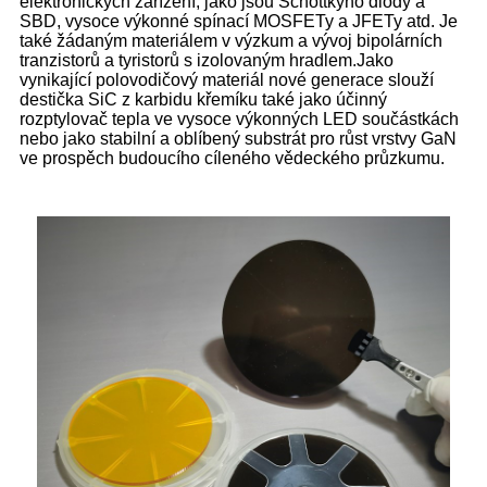
elektronických zařízení, jako jsou Schottkyho diody a
SBD, vysoce výkonné spínací MOSFETy a JFETy atd. Je
také žádaným materiálem v výzkum a vývoj bipolárních
tranzistorů a tyristorů s izolovaným hradlem.Jako
vynikající polovodičový materiál nové generace slouží
destička SiC z karbidu křemíku také jako účinný
rozptylovač tepla ve vysoce výkonných LED součástkách
nebo jako stabilní a oblíbený substrát pro růst vrstvy GaN
ve prospěch budoucího cíleného vědeckého průzkumu.