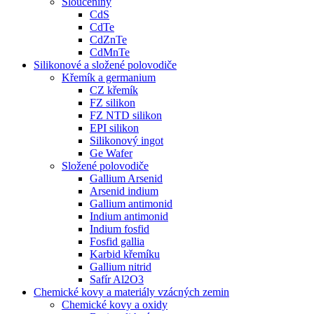
Sloučeniny
CdS
CdTe
CdZnTe
CdMnTe
Silikonové a složené polovodiče
Křemík a germanium
CZ křemík
FZ silikon
FZ NTD silikon
EPI silikon
Silikonový ingot
Ge Wafer
Složené polovodiče
Gallium Arsenid
Arsenid indium
Gallium antimonid
Indium antimonid
Indium fosfid
Fosfid gallia
Karbid křemíku
Gallium nitrid
Safír Al2O3
Chemické kovy a materiály vzácných zemin
Chemické kovy a oxidy