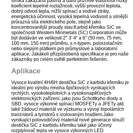
široká zakázaná pásma a další příznivé vlastnosti nízký
koeficient tepelné roztažnosti, vyšší provozní teplota,
dobrý odvod tepla, nižší spínací a vodivé ztráty,
energetická účinnost, vysoká tepelná vodivost a silnější
průrazná síla elektrického pole, stejně jako
koncentrovanější proudy stav.Karbid křemíku SiC ve
společnosti Western Minmetals (SC) Corporation může
být dodáván ve velikosti 2″ 3' 4“ a 6″ (50 mm, 75 mm,
100 mm, 150 mm) průměru, s n-typem, poloizolačním
nebo slepým plátkem pro průmyslové a laboratorní
aplikace. Jakákoli přizpůsobená specifikace je pro naše
zákazníky po celém světě perfektním řešením.
Aplikace
Vysoce kvalitní 4H/6H destička SiC z karbidu křemíku je
ideální pro výrobu mnoha špičkových vynikajících
rychlých, vysokoteplotních a vysokonapěťových
elektronických zařízení, jako jsou Schottkyho diody a
SBD, vysoce výkonné spínací MOSFETy a JFETy atd.
také žádoucí materiál ve výzkumu a vývoji bipolárních
tranzistorů a tyristorů s izolovaným hradlem.
Jako
vynikající polovodičový materiál nové generace slouží
destička SiC z karbidu křemíku také jako účinný
rozptylovač tepla ve vysoce výkonných LED