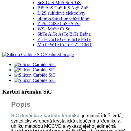
SeS GeS MoS SnS TiS
BiS AsS GaS InS AgS ZnS
Li2S sulfidové elektrolyty
SbSe AsSe BiSe GaSe InSe
ZnSe CdSe PbSe SnSe
WSe MoSe CuSe
SbTe AlTe AsTe BiTe Brána
ZnTe CuTe GeTe InTe PbTe
MoTe WTe CdTe CZT CMT
Karbid křemíku SiC
Popis
SiC destička z karbidu křemíku
,
je mimořádně tvrdá,
synteticky vyrobená krystalická sloučenina křemíku a
uhlíku metodou MOCVD a vykazuje
jeho jedinečná