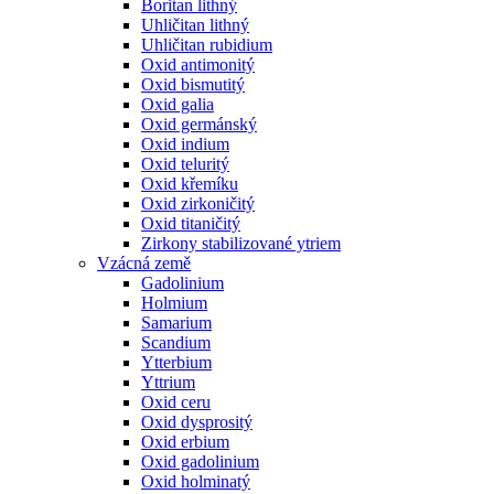
Boritan lithný
Uhličitan lithný
Uhličitan rubidium
Oxid antimonitý
Oxid bismutitý
Oxid galia
Oxid germánský
Oxid indium
Oxid teluritý
Oxid křemíku
Oxid zirkoničitý
Oxid titaničitý
Zirkony stabilizované ytriem
Vzácná země
Gadolinium
Holmium
Samarium
Scandium
Ytterbium
Yttrium
Oxid ceru
Oxid dysprositý
Oxid erbium
Oxid gadolinium
Oxid holminatý