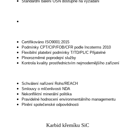
Standardní balení OSN dostupné na vyžádání
Certifikováno ISO9001:2015
Podmínky CPT/CIP/FOB/CFR podle Incoterms 2010
Flexibilní platební podmínky T/TD/PL/C Přijatelné
Plnorozměrné poprodejní služby
Kontrola kvality prostřednictvím nejmodernějšího zařízení
Schválení nařízení Rohs/REACH
Smlouvy o mlčenlivosti NDA
Nekonfliktní minerální politika
Pravidelné hodnocení environmentálního managementu
Plnění společenské odpovědnosti
Karbid křemíku SiC