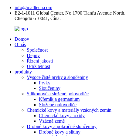
info@matltech.com
E2-1-1011 Global Center, No.1700 Tianfu Avenue North,
Chengdu 610041, Čína.
Domov
O nás
Společnost
Dějiny
Řízení jakosti
Udržitelnost
produkty
Vysoce čisté prvky a sloučeniny
Prvky
Sloučeniny
Silikonové a složené polovodiče
Křemík a germanium
Složené polovodiče
Chemické kovy a materiály vzácných zemin
Chemické kovy a oxidy
Vzácná země
Drobné kovy a pokročilé sloučeniny
Drobné kovy a slitiny