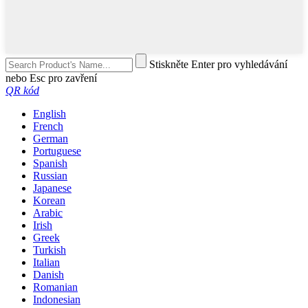
Stiskněte Enter pro vyhledávání
nebo Esc pro zavření
QR kód
English
French
German
Portuguese
Spanish
Russian
Japanese
Korean
Arabic
Irish
Greek
Turkish
Italian
Danish
Romanian
Indonesian