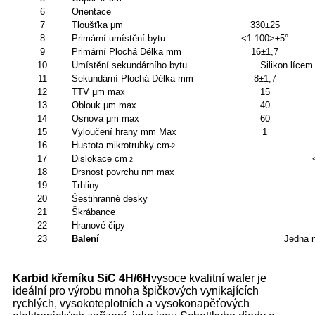
6
Orientace
7
Tloušťka μm
330±25
8
Primární umístění bytu
<1-100>±5°
9
Primární Plochá Délka mm
16±1,7
10
Umístění sekundárního bytu
Silikon lícem
11
Sekundární Plochá Délka mm
8±1,7
12
TTV μm max
15
13
Oblouk μm max
40
14
Osnova μm max
60
15
Vyloučení hrany mm Max
1
16
Hustota mikrotrubky cm
-2
17
Dislokace cm
-2
18
Drsnost povrchu nm max
19
Trhliny
20
Šestihranné desky
21
Škrábance
22
Hranové čipy
23
Balení
Jedna n
Karbid křemíku SiC 4H/6H
vysoce kvalitní wafer je
ideální pro výrobu mnoha špičkových vynikajících
rychlých, vysokoteplotních a vysokonapěťových