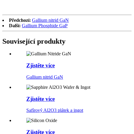
Předchozí:
Gallium nitrid GaN
Další:
Gallium Phosphide GaP
Související produkty
Zjistěte více
Gallium nitrid GaN
Zjistěte více
Safírový Al2O3 plátek a ingot
Zjistěte více