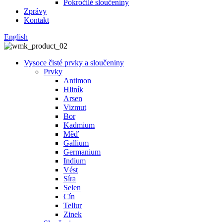
Pokročilé sloučeniny
Zprávy
Kontakt
English
Vysoce čisté prvky a sloučeniny
Prvky
Antimon
Hliník
Arsen
Vizmut
Bor
Kadmium
Měď
Gallium
Germanium
Indium
Vést
Síra
Selen
Cín
Tellur
Zinek