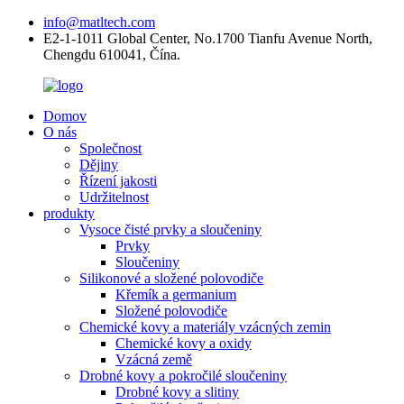
info@matltech.com
E2-1-1011 Global Center, No.1700 Tianfu Avenue North,
Chengdu 610041, Čína.
Domov
O nás
Společnost
Dějiny
Řízení jakosti
Udržitelnost
produkty
Vysoce čisté prvky a sloučeniny
Prvky
Sloučeniny
Silikonové a složené polovodiče
Křemík a germanium
Složené polovodiče
Chemické kovy a materiály vzácných zemin
Chemické kovy a oxidy
Vzácná země
Drobné kovy a pokročilé sloučeniny
Drobné kovy a slitiny