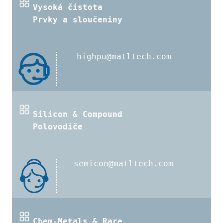
Vysoká čistota
Prvky a sloučeniny
highpu@matltech.com
Silicon & Compound
Polovodiče
semicon@matltech.com
Chem-Metals & Rare