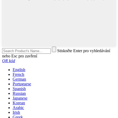
Stiskněte Enter pro vyhledávání
nebo Esc pro zavření
QR kód
English
French
German
Portuguese
Spanish
Russian
Japanese
Korean
Arabic
Irish
Greek