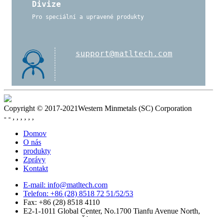
Divize
Pro speciální a upravené produkty
support@matltech.com
Copyright © 2017-2021Western Minmetals (SC) Corporation
- - , , , , , ,
Domov
O nás
produkty
Zprávy
Kontakt
E-mail: info@matltech.com
Telefon: +86 (28) 8518 72 51/52/53
Fax: +86 (28) 8518 4110
E2-1-1011 Global Center, No.1700 Tianfu Avenue North,